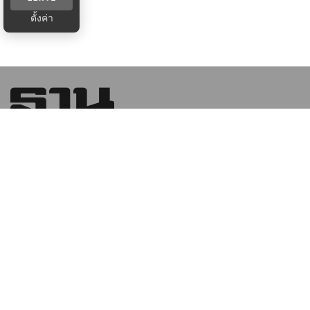
ตั้งค่า
บริษัท ฐานเศรษฐกิจ มัลติมีเดีย จํากัด 1854 ชั้น 8 ถนนเทพ
รัตน แขวงบางนาใต้ เขตบางนา กรุงเทพฯ 10260
หมวดหมู่ข่าว