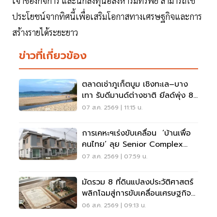
เจ้าของกิจการ และนักลงทุนอสังหาริมทรัพย์ สามารถใช้
ประโยชน์จากทิศนี้เพื่อเสริมโอกาสทางเศรษฐกิจและการ
สร้างรายได้ระยะยาว
ข่าวที่เกี่ยวข้อง
ตลาดเช่าภูเก็ตบูม เชิงทะเล–บาง
เทา รับดีมานด์ต่างชาติ ยีลด์พุ่ง 8-
12%
07 ส.ค. 2569 | 11:15 น.
การเคหะฯเร่งขับเคลื่อน ‘บ้านเพื่อ
คนไทย’ ลุย Senior Complex
ฟื้นฟูเมือง
07 ส.ค. 2569 | 07:59 น.
มัดรวม 8 ที่ดินแปลงประวัติศาสตร์
พลิกโฉมสู่การขับเคลื่อนเศรษฐกิจ
เมือง
06 ส.ค. 2569 | 09:13 น.