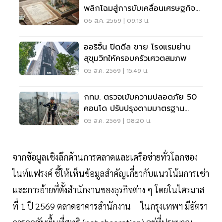
พลิกโฉมสู่การขับเคลื่อนเศรษฐกิจ
เมือง
06 ส.ค. 2569 | 09:13 น.
ออริจิ้น ปิดดีล ขาย โรงแรมย่าน
สุขุมวิทให้ครอบครัวเศวตสมภพ
05 ส.ค. 2569 | 15:49 น.
กทม. ตรวจเข้มความปลอดภัย 50
คอนโด ปรับปรุงตามมาตรฐาน
เคร่งครัด
05 ส.ค. 2569 | 08:20 น.
จากข้อมูลเชิงลึกด้านการตลาดและเครือข่ายทั่วโลกของ
ไนท์แฟรงค์ ชี้ให้เห็นข้อมูลสำคัญเกี่ยวกับแนวโน้มการเช่า
และการย้ายที่ตั้งสำนักงานของธุรกิจต่าง ๆ โดยในไตรมาส
ที่ 1 ปี 2569 ตลาดอาคารสำนักงาน ในกรุงเทพฯ มีอัตรา