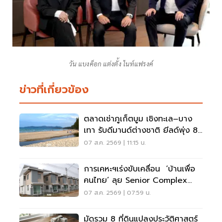
วัน แบงค็อก แต่งตั้ง ไนท์แฟรงค์
ข่าวที่เกี่ยวข้อง
ตลาดเช่าภูเก็ตบูม เชิงทะเล–บาง
เทา รับดีมานด์ต่างชาติ ยีลด์พุ่ง 8-
12%
07 ส.ค. 2569 | 11:15 น.
การเคหะฯเร่งขับเคลื่อน ‘บ้านเพื่อ
คนไทย’ ลุย Senior Complex
ฟื้นฟูเมือง
07 ส.ค. 2569 | 07:59 น.
มัดรวม 8 ที่ดินแปลงประวัติศาสตร์