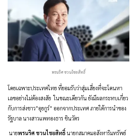
พรนริศ ชวนไชยสิทธิ์
โดยเฉพาะประเทศไทย ที่ยอมรับว่าสุ่มเสี่ยงที่จะโดนหา
เลขอย่างไม่ต้องสงสัย ในขณะเดียวกัน ยังมีผลกระทบเกี่ยว
กับการส่งชาว”อุยกูร์” ออกจากประเทศ ภายใต้การนำของ
รัฐบาล นางสาวแพทองธาร ชินวัตร
นาย
พรนริศ ชวนไชยสิทธิ์
นายกสมาคมอสังหาริมทรัพย์