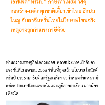
เอฟเฟค”ทรัมป์” ภาษีเท่าเทียม วัสดุ
ก่อสร้าง-เหล็กทุกชาติเลี้ยวเข้าไทย อีกปม
ใหญ่ จับตาจีนหวั่นไทยไม่ใช่เซฟโซนจริง
เหตุอาจถูกกำแพงภาษีด้วย
ท่ามกลางเศรษฐกิจโลกถดถอย หลายประเทศเฝ้าจับตา
มอง วันที่2เมษายน 2568 ว่าในที่สุดแล้ว นโยบาย โดนัลด์
ทรัมป์ ประธานาธิบดี สหรัฐอเมริกา จะกำหนดกำแพงภาษี
แต่ละประเทศโดยเฉพาะในแถบภูมิภาคอาเซียน มากน้อย
เพียงใด