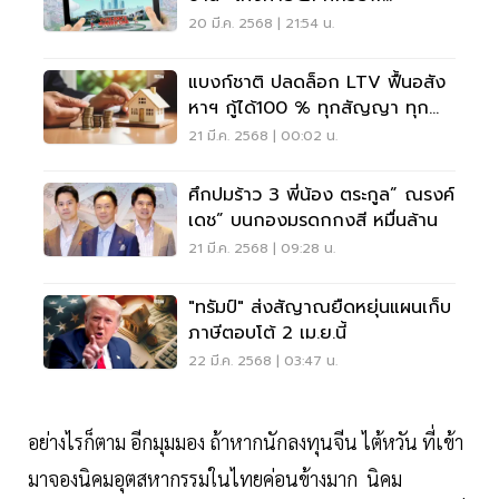
"ผ่อนLTV"โด๊ป Q 2
20 มี.ค. 2568 | 21:54 น.
แบงก์ชาติ ปลดล็อก LTV ฟื้นอสัง
หาฯ กู้ได้100 % ทุกสัญญา ทุก
ระดับราคา
21 มี.ค. 2568 | 00:02 น.
ศึกปมร้าว 3 พี่น้อง ตระกูล” ณรงค์
เดช” บนกองมรดกกงสี หมื่นล้าน
21 มี.ค. 2568 | 09:28 น.
"ทรัมป์" ส่งสัญาณยืดหยุ่นแผนเก็บ
ภาษีตอบโต้ 2 เม.ย.นี้
22 มี.ค. 2568 | 03:47 น.
อย่างไรก็ตาม อีกมุมมอง ถ้าหากนักลงทุนจีน ไต้หวัน ที่เข้า
มาจองนิคมอุตสหากรรมในไทยค่อนข้างมาก นิคม