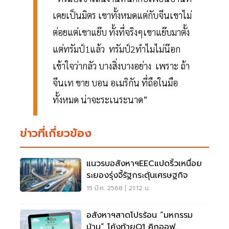
เคยเป็นมิตร เขาทั้งหมดแต่กับจีนเขาไม่
ต่อยแต่เขาแย๊บ ทั้งที่จริงๆเขาแย๊บมาตั้ง
แต่ทรัมป์1แล้ว ทรัมป์2ทำไมไม่น๊อก
เข้าใจว่ากลัว บางสิ่งบางอย่าง เพราะ ถ้า
จีนเท ขาย บอน อเมริกัน ที่ถือในมือ
ทั้งหมด น่าจะระเนระนาด”
ข่าวที่เกี่ยวข้อง
แนวรบอสังหาฯEECแปดริ้วเหนื่อย
ระยองรุ่งจี้รัฐกระตุ้นเศรษฐกิจ
15 มี.ค. 2568 | 21:12 น.
อสังหาฯสาดโปรร้อน “มหกรรม
บ้าน” โค้งท้ายQ1 คิกออฟ