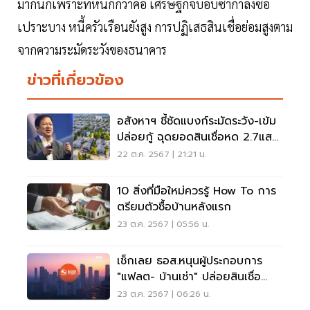
มากนักเพราะที่หนักกว่าคือ เศรษฐกิจบอบซ้ำกำลังซื้อ
เปราะบาง หนี้ครัวเรือนยังสูง การปฏิเสธสินเชื่อย่อมสูงตาม
จากความระมัดระวังของธนาคาร
ข่าวที่เกี่ยวข้อง
อสังหาฯ ชี้ชัดแบงก์ระมัดระวัง-เข้ม
ปล่อยกู้ ฉุดยอดสินเชื่อหด 2.7แสน
ล้าน
22 ต.ค. 2567 | 21:21 น.
10 สิ่งที่มือใหม่ควรรู้ How To การ
ตรียมตัวซื้อบ้านหลังแรก
23 ต.ค. 2567 | 05:56 น.
เช็กเลย ธอส.หนุนผู้ประกอบการ
"แฟลต- บ้านเช่า" ปล่อยสินเชื่อ
ดอกเบี้ย 4% ต่อปี
23 ต.ค. 2567 | 06:26 น.