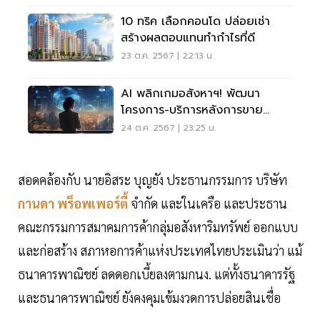
10 ทริค เลือกคอนโด ปล่อยเช่า
สร้างผลตอบแทนทำกำไรที่ดี
23 ต.ค. 2567 | 22:13 น.
AI พลิกเกมอสังหาฯ! พัฒนา
โครงการ-บริการหลังการขาย
ครอบคลุมทุกขั้นตอน
24 ต.ค. 2567 | 23:25 น.
สอดคล้องกับ นายอิสระ บุญยัง ประธานกรรมการ บริษัท
กานดา พร็อพเพอร์ตี้
จำกัด และในเครือ และประธาน
คณะกรรมการสมาคมการค้ากลุ่มอสังหาริมทรัพย์ ออกแบบ
และก่อสร้าง สภาหอการค้าแห่งประเทศไทยประเมินว่า แม้
ธนาคารพาณิชย์ ลดดอกเบี้ยลงตามกนง. แต่ทั้งธนาคารรัฐ
และธนาคารพาณิชย์ ยังคงคุมเข้มงวดการปล่อยสินเชื่อ