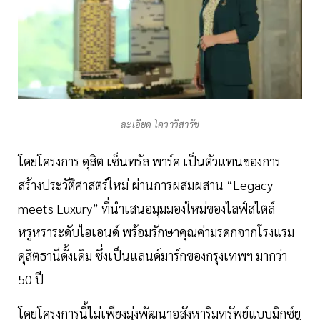
ละเอียด โควาวิสารัช
โดยโครงการ ดุสิต เซ็นทรัล พาร์ค เป็นตัวแทนของการ
สร้างประวัติศาสตร์ใหม่ ผ่านการผสมผสาน “Legacy
meets Luxury” ที่นำเสนอมุมมองใหม่ของไลฟ์สไตล์
หรูหราระดับไฮเอนด์ พร้อมรักษาคุณค่ามรดกจากโรงแรม
ดุสิตธานีดั้งเดิม ซึ่งเป็นแลนด์มาร์กของกรุงเทพฯ มากว่า
50 ปี
โดยโครงการนี้ไม่เพียงมุ่งพัฒนาอสังหาริมทรัพย์แบบมิกซ์ยู