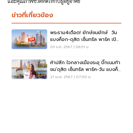
และคุณภาพชีวิตที่ดีให้กับผู้อยู่อาศัย
ข่าวที่เกี่ยวข้อง
พระราม4เดือด! ยักษ์ชนยักษ์ วัน
แบงค็อก-ดุสิต เซ็นทรัล พาร์ค เปิด
เฟสแรกปี67
03 ม.ค. 2567 | 06:51 น.
ค้าปลีก ใจกลางเมืองระอุ บิ๊กเนมท้า
ชน‘ดุสิต เซ็นทรัล พาร์ค-วัน แบงค็
อก’
21 เม.ย. 2567 | 07:00 น.