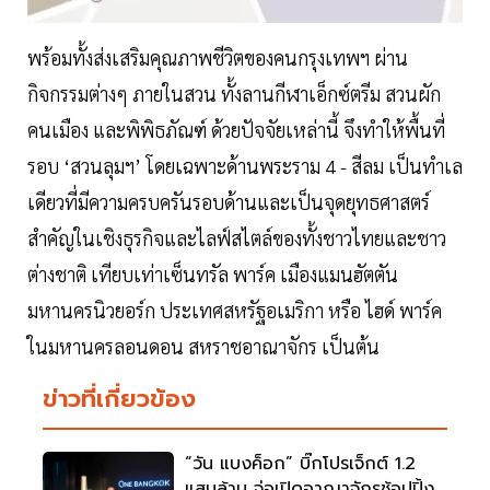
พร้อมทั้งส่งเสริมคุณภาพชีวิตของคนกรุงเทพฯ ผ่าน
กิจกรรมต่างๆ ภายในสวน ทั้งลานกีฬาเอ็กซ์ตรีม สวนผัก
คนเมือง และพิพิธภัณฑ์ ด้วยปัจจัยเหล่านี้ จึงทำให้พื้นที่
รอบ ‘สวนลุมฯ’ โดยเฉพาะด้านพระราม 4 - สีลม เป็นทำเล
เดียวที่มีความครบครันรอบด้านและเป็นจุดยุทธศาสตร์
สำคัญในเชิงธุรกิจและไลฟ์สไตล์ของทั้งชาวไทยและชาว
ต่างชาติ เทียบเท่าเซ็นทรัล พาร์ค เมืองแมนฮัตตัน
มหานครนิวยอร์ก ประเทศสหรัฐอเมริกา หรือ ไฮด์ พาร์ค
ในมหานครลอนดอน สหราชอาณาจักร เป็นต้น
ข่าวที่เกี่ยวข้อง
“วัน แบงค็อก” บิ๊กโปรเจ็กต์ 1.2
แสนล้าน จ่อเปิดอาณาจักรช้อปปิ้ง