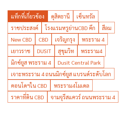
แท็กที่เกี่ยวข้อง
ดุสิตธานี
เซ็นทรัล
ราชประสงค์
โรงแรมหรูย่านCBD คึก
สีลม
New CBD
CBD
เจริญกรุง
พระราม 4
เยาวราช
DUSIT
สุขุมวิท
พระราม4
มิกซ์ยูส พระราม 4
Dusit Central Park
เจาะพระราม 4 ถนนมิกซ์ยูส แบรนด์ระดับโลก
คอนโดฯใน CBD
พระราม4โมเดล
ราคาที่ดิน CBD
จามจุรีสแควร์ ถนนพระราม 4