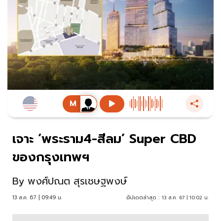
เจาะ ‘พระราม4-สีลม’ Super CBD
ของกรุงเทพฯ
By
พงศ์ปณต สุรเชษฐพงษ์
13 ส.ค. 67 | 09:49 น.
อัปเดตล่าสุด :
13 ส.ค. 67 | 10:02 น.