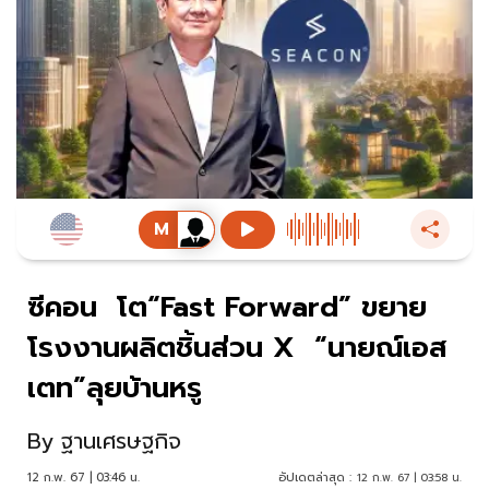
ซีคอน โต“Fast Forward” ขยาย
โรงงานผลิตชิ้นส่วน X “นายณ์เอส
เตท”ลุยบ้านหรู
By
ฐานเศรษฐกิจ
12 ก.พ. 67 | 03:46 น.
อัปเดตล่าสุด :
12 ก.พ. 67 | 03:58 น.