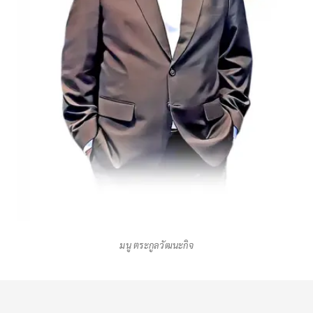
มนู ตระกูลวัฒนะกิจ