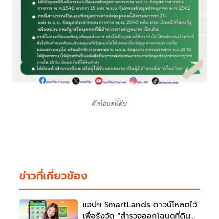
คัดโฉนดที่ดิน
ข่าวที่เกี่ยวข้อง
แอปฯ SmartLands ดาวน์โหลดไว้
เพื่อรังวัด "สำรวจออกโฉนดที่ดิน