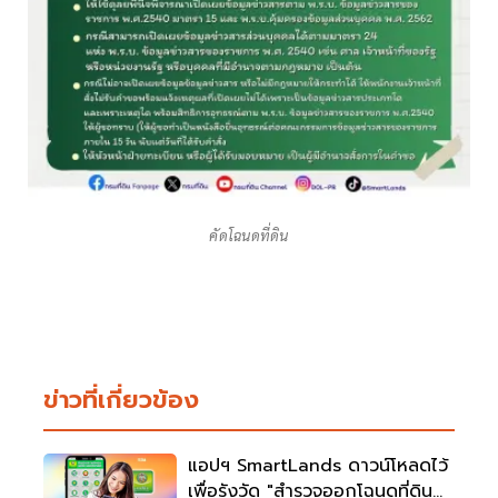
คัดโฉนดที่ดิน
ข่าวที่เกี่ยวข้อง
แอปฯ SmartLands ดาวน์โหลดไว้
เพื่อรังวัด "สำรวจออกโฉนดที่ดิน