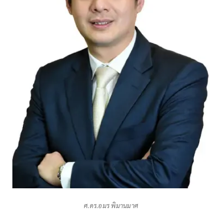
ศ.ดร.อมร พิมานมาศ