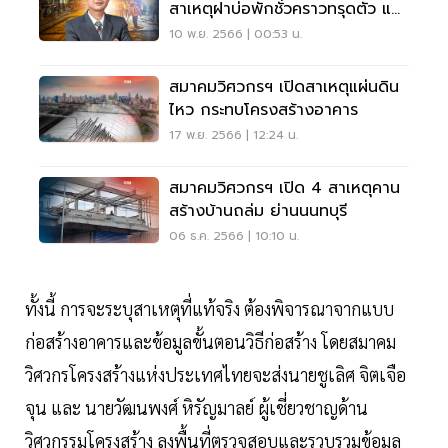
สาเหตุฝาบ่อพักชั่วคราวทรุดตัว และ
การแก้ปัญหา
10 พ.ย. 2566 | 00:53 น.
สมาคมวิศวกรฯ เปิดสาเหตุแผ่นดิน
ไหว กระทบโครงสร้างอาคาร
17 พ.ย. 2566 | 12:24 น.
สมาคมวิศวกรฯ เปิด 4 สาเหตุคาน
สร้างบ้านถล่ม ย่านนนทบุรี
06 ธ.ค. 2566 | 10:10 น.
ทั้งนี้ การจะระบุสาเหตุที่แท้จริง ต้องพิจารณาจากแบบ
ก่อสร้างอาคารและข้อมูลขั้นตอนวิธีก่อสร้าง โดยสมาคม
วิศวกรโครงสร้างแห่งประเทศไทยจะส่งนายชูเลิศ จิตเจือ
จุน และ นายวัฒนพงศ์ หิรัญมาลย์ ผู้เชี่ยวชาญด้าน
วิศวกรรมโครงสร้าง ลงพื้นที่ตรวจสอบและรวบรวมข้อมูล