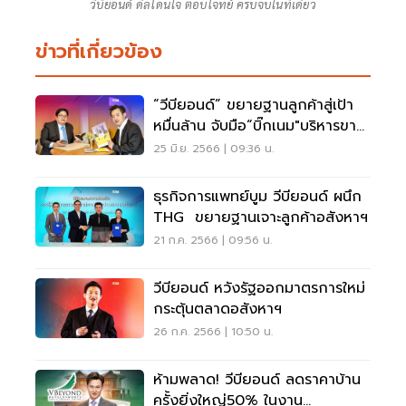
วีบียอนด์ ดีลโดนใจ ตอบโจทย์ ครบจบในที่เดียว
ข่าวที่เกี่ยวข้อง
“วีบียอนด์” ขยายฐานลูกค้าสู่เป้า
หมื่นล้าน จับมือ“บิ๊กเนม"บริหารขาย
คอนโด
25 มิ.ย. 2566 | 09:36 น.
ธุรกิจการแพทย์บูม วีบียอนด์ ผนึก
THG ขยายฐานเจาะลูกค้าอสังหาฯ
21 ก.ค. 2566 | 09:56 น.
วีบียอนด์ หวังรัฐออกมาตรการใหม่
กระตุ้นตลาดอสังหาฯ
26 ก.ค. 2566 | 10:50 น.
ห้ามพลาด! วีบียอนด์ ลดราคาบ้าน
ครั้งยิ่งใหญ่50% ในงาน