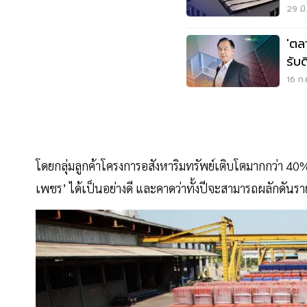
ตัน
29 มิ
'ตล
รับ
16 ก.
โดยกลุ่มลูกค้าโครงการอสังหาริมทรัพย์เติบโตมากกว่า 4
เพชร’ ได้เป็นอย่างดี และคาดว่าทั้งปีจะสามารถผลักดัน