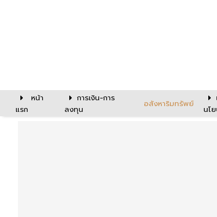
หน้า
การเงิน-การ
อสังหาริมทรัพย์
แรก
ลงทุน
นโย