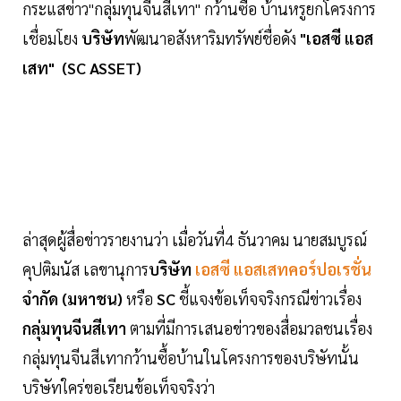
กระแสข่าว"กลุ่มทุนจีนสีเทา" กว้านซื้อ บ้านหรูยกโครงการ
เชื่อมโยง
บริษัท
พัฒนาอสังหาริมทรัพย์ชื่อดัง
"เอสซี แอส
เสท" (SC ASSET)
ล่าสุดผู้สื่อข่าวรายงานว่า เมื่อวันที่4 ธันวาคม นายสมบูรณ์
คุปติมนัส เลขานุการ
บริษัท
เอสซี แอสเสทคอร์ปอเรชั่น
จำกัด (มหาชน)
หรือ
SC
ชี้แจงข้อเท็จจริงกรณีข่าวเรื่อง
กลุ่มทุนจีนสีเทา
ตามที่มีการเสนอข่าวของสื่อมวลชนเรื่อง
กลุ่มทุนจีนสีเทากว้านซื้อบ้านในโครงการของบริษัทนั้น
บริษัทใคร่ขอเรียนข้อเท็จจริงว่า