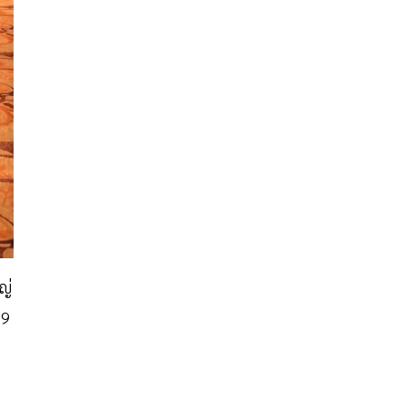
ญ่
19