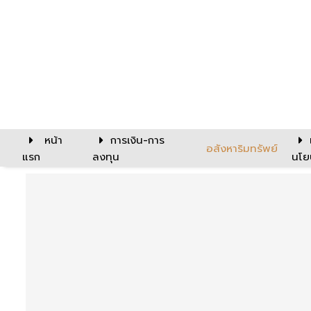
หน้า
การเงิน-การ
อสังหาริมทรัพย์
แรก
ลงทุน
นโย