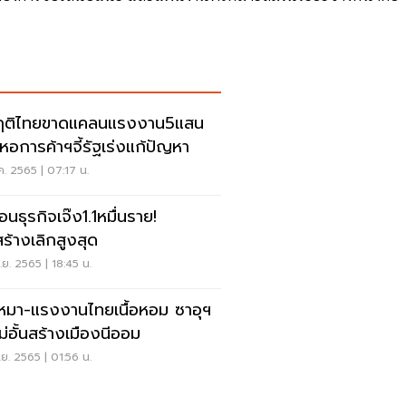
ฤติไทยขาดแคลนแรงงาน5แสน
คน หอการค้าฯจี้รัฐเร่งแก้ปัญหา
ค. 2565 | 07:17 น.
อนธุรกิจเจ๊ง1.1หมื่นราย!
สร้างเลิกสูงสุด
ย. 2565 | 18:45 น.
เหมา-แรงงานไทยเนื้อหอม ซาอุฯ
ม่อั้นสร้างเมืองนีออม
ย. 2565 | 01:56 น.