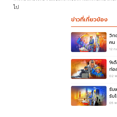
ไป
ข่าวที่เกี่ยวข้อง
วิก
12 ก.
9เดื
ก่อ
02 พ.
รับ
รับไ
05 พ.