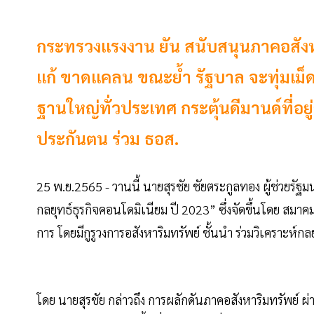
กระทรวงแรงงาน ยัน สนับสนุนภาคอสังหา
แก้ ขาดแคลน ขณะย้ำ รัฐบาล จะทุ่มเม็ดเ
ฐานใหญ่ทั่วประเทศ กระตุ้นดีมานด์ที่อยู่อ
ประกันตน ร่วม ธอส.
25 พ.ย.2565 - วานนี้ นายสุรชัย ชัยตระกูลทอง ผู้ช่วย
กลยุทธ์ธุรกิจคอนโดมิเนียม ปี 2023” ซึ่งจัดขึ้นโดย สมาค
การ โดยมีกูรูวงการอสังหาริมทรัพย์ ชั้นนำ ร่วมวิเคราะห์
โดย นายสุรชัย กล่าวถึง การผลักดันภาคอสังหาริมทรัพย์ ผ่