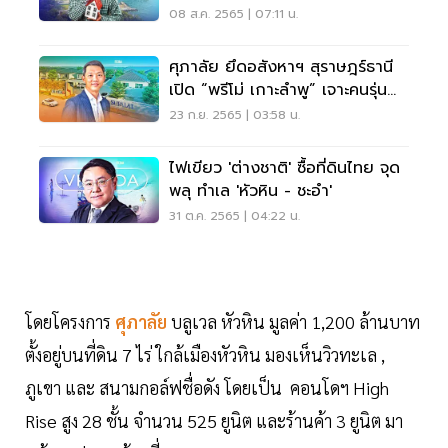
ไร่!
08 ส.ค. 2565 | 07:11 น.
ศุภาลัย ยึดอสังหาฯ สุราษฎร์ธานี
เปิด “พรีโม่ เกาะลำพู” เจาะคนรุ่น
ใหม่
23 ก.ย. 2565 | 03:58 น.
ไฟเขียว 'ต่างชาติ' ซื้อที่ดินไทย จุด
พลุ ทำเล 'หัวหิน - ชะอำ'
31 ต.ค. 2565 | 04:22 น.
โดยโครงการ
ศุภาลัย
บลูเวล หัวหิน มูลค่า 1,200 ล้านบาท
ตั้งอยู่บนที่ดิน 7 ไร่ ใกล้เมืองหัวหิน มองเห็นวิวทะเล ,
ภูเขา และ สนามกอล์ฟชื่อดัง โดยเป็น คอนโดฯ High
Rise สูง 28 ชั้น จำนวน 525 ยูนิต และร้านค้า 3 ยูนิต มา