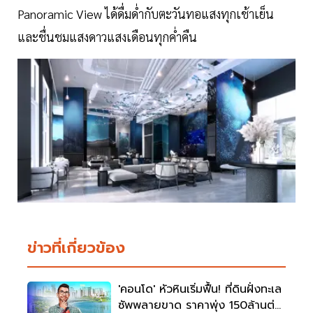
Panoramic View ได้ดื่มด่ำกับตะวันทอแสงทุกเช้าเย็น
และชื่นชมแสงดาวแสงเดือนทุกค่ำคืน
ข่าวที่เกี่ยวข้อง
'คอนโด' หัวหินเริ่มฟื้น! ที่ดินฝั่งทะเล
ซัพพลายขาด ราคาพุ่ง 150ล้านต่อ