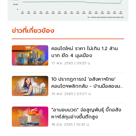
ข่าวที่เกี่ยวข้อง
คอนโดใหม่ ราคา ไม่เกิน 1.2 ล้าน
บาท ยึด 4 มุมเมือง
17 พ.ค. 2565 | 09:55 น.
10 ปรากฎการณ์ 'อสังหาฯไทย'
คอนโดฯพลิกกลับ - บ้านมือสองมา
แรง
19 พ.ค. 2565 | 03:07 น.
"อาบอบนวด" จ่อสูญพันธุ์ บิ๊กอสัง
หาฯไล่ทุบอ่างขึ้นตึกสูง
18 มิ.ย. 2565 | 10:35 น.