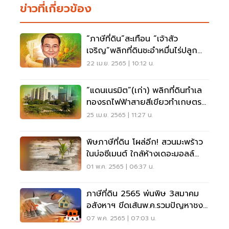
ข่าวที่เกี่ยวข้อง
“ภาษีที่ดิน”สะเทือน “เจ้าสัว
เจริญ”พลิกที่ดินชะอำหมื่นไร่ปลูก
สับปะรด
22 เม.ย. 2565 | 10:12 น.
“แดนเนรมิต”(เก่า) พลิกที่ดินทำเล
ทองรถไฟฟ้าสายสีเขียวทำเกษตร
ลดภาษีที่ดิน
25 เม.ย. 2565 | 11:27 น.
พิษภาษีที่ดิน โผล่อีก! สวนมะพร้าว
ในบ่อซีเมนต์ ใกล้ห้างเดอะมอลล์
บางแค
01 พ.ค. 2565 | 06:37 น.
ภาษีที่ดิน 2565 พ่นพิษ 3สมาคม
อสังหาฯ ขีดเส้นพ.ค.รวมปัญหาชง
รัฐลด90%
07 พ.ค. 2565 | 07:03 น.