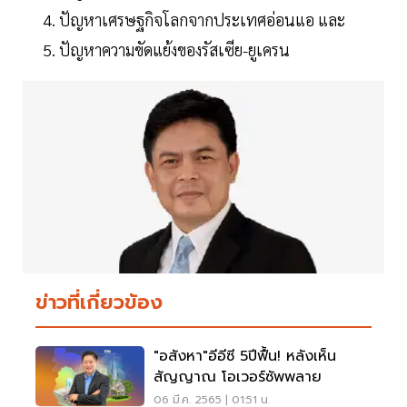
ปัญหาเศรษฐกิจโลกจากประเทศอ่อนแอ และ
ปัญหาความขัดแย้งของรัสเซีย-ยูเครน
ข่าวที่เกี่ยวข้อง
"อสังหา"อีอีซี 5ปีฟื้น! หลังเห็น
สัญญาณ โอเวอร์ซัพพลาย
06 มี.ค. 2565 | 01:51 น.