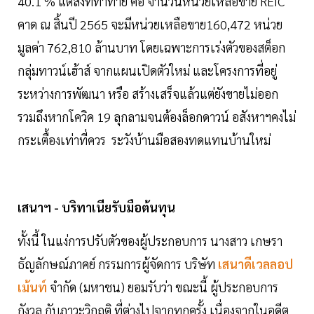
40.1 % แต่สิ่งที่ท้าทาย คือ จำนวนหน่วยเหลือขาย REIC
คาด ณ สิ้นปี 2565 จะมีหน่วยเหลือขาย160,472 หน่วย
มูลค่า 762,810 ล้านบาท โดยเฉพาะการเร่งตัวของสต็อก
กลุ่มทาวน์เฮ้าส์ จากแผนเปิดตัวใหม่ และโครงการที่อยู่
ระหว่างการพัฒนา หรือ สร้างเสร็จแล้วแต่ยังขายไม่ออก
รวมถึงหากโควิค 19 ลุกลามจนต้องล็อกดาวน์ อสังหาฯคงไม่
กระเตื้องเท่าที่ควร ระวังบ้านมือสองทดแทนบ้านใหม่
เสนาฯ - บริทาเนียรับมือต้นทุน
ทั้งนี้ ในแง่การปรับตัวของผู้ประกอบการ นางสาว เกษรา
ธัญลักษณ์ภาคย์ กรรมการผู้จัดการ บริษัท
เสนาดีเวลลอป
เม้นท์
จำกัด (มหาชน) ยอมรับว่า ขณะนี้ ผู้ประกอบการ
กังวล กับภาวะวิกฤติ ที่ต่างไปจากทุกครั้ง เนื่องจากในอดีต