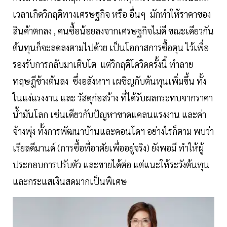
เวลาเกิดวิกฤติทางเศรษฐกิจ หรือ อื่นๆ มักทำให้ราคาของ
สินค้าตกลง , คนซื้อน้อยลงจากเศรษฐกิจไม่ดี ขณะเดียวกัน
ต้นทุนก็จะลดลงตามไปด้วย เป็นโอกาสการซื้อตุน ไว้เพื่อ
รองรับการกลับมาเติบโต แต่วิกฤติโควิดครั้งนี้ ทำลาย
ทฤษฎีข้างต้นลง ซึ่งอสังหาฯ เผชิญกับต้นทุนเพิ่มขึ้น ทั้ง
ในแง่แรงงาน และ วัสดุก่อสร้าง ที่ได้รับผลกระทบจากราคา
น้ำมันโลก เช่นเดียวกับปัญหาขาดแคลนแรงงาน และค่า
จ้างพุ่ง ทั้งการพัฒนาบ้านและคอนโดฯ อย่างไรก็ตาม พบว่า
เรียลดีมานด์ (การซื้อที่อาศัยเพื่ออยู่จริง) ยังพอมี ทำให้ผู้
ประกอบการปรับตัว และขายได้ต่อ แต่แนะให้ระวังต้นทุน
และกระแสเงินสดมากเป็นพิเศษ