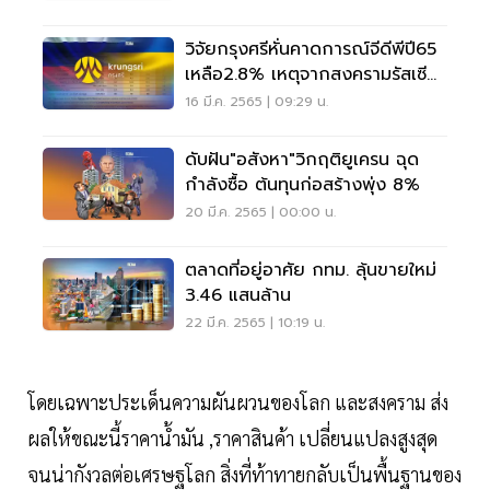
วิจัยกรุงศรีหั่นคาดการณ์จีดีพีปี65
เหลือ2.8% เหตุจากสงครามรัสเซีย-
ยูเครน
16 มี.ค. 2565 | 09:29 น.
ดับฝัน"อสังหา"วิกฤติยูเครน ฉุด
กำลังซื้อ ต้นทุนก่อสร้างพุ่ง 8%
20 มี.ค. 2565 | 00:00 น.
ตลาดที่อยู่อาศัย กทม. ลุ้นขายใหม่
3.46 แสนล้าน
22 มี.ค. 2565 | 10:19 น.
โดยเฉพาะประเด็นความผันผวนของโลก และสงคราม ส่ง
ผลให้ขณะนี้ราคาน้ำมัน ,ราคาสินค้า เปลี่ยนแปลงสูงสุด
จนน่ากังวลต่อเศรษฐโลก สิ่งที่ท้าทายกลับเป็นพื้นฐานของ