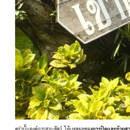
คร่านั้นองค์การสวนสัตว์ ให้เหตุผลขอ
งการปิดและย้ายสว