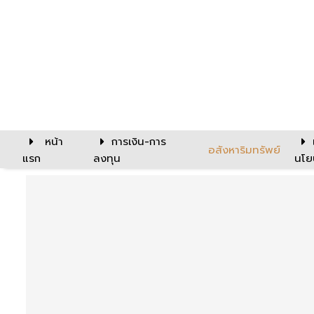
หน้า
การเงิน-การ
อสังหาริมทรัพย์
แรก
ลงทุน
นโย