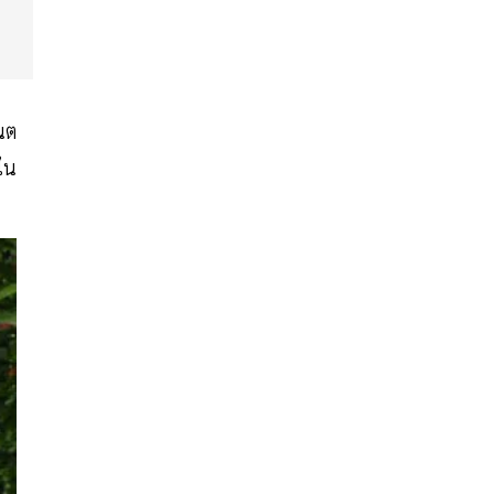
นต
ใน