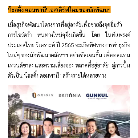
'โฮลดิ้ง คอมพานี' เอสเคิร์ฟใหม่ของนักพัฒนา
เมื่อธุรกิจพัฒนาโครงการที่อยู่อาศัยเพื่อขายถึงจุดอิ่มตัว
การไขว่คว้า หนทางใหม่ๆจึงเกิดขึ้น โดย ไนท์แฟรงค์
ประเทศไทย วิเคราะห์ ปี 2565 จะเกิดทิศทางการทำธุรกิจ
ใหม่ๆ ของนักพัฒนาอสังหาฯ อย่างชัดเจนขึ้น เพื่อทดแทน
เทรนด์ขาลง และความเสี่ยงของ 'ตลาดที่อยู่อาศัย' สู่การปั้น
ตัวเป็น 'โฮลดิ้ง คอมพานี ' สร้างรายได้หลายทาง