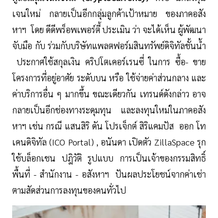
เจนใหม่ กลายเป็นอีกกลุ่มลูกค้าเป้าหมาย ของภาคอสัง
หาฯ โดย ดีดีพร็อพเพอร์ตี้ ประเมิน ว่า จะได้เห็น ผู้พัฒนา
จับมือ กับ ร่วมกับบริษัทแพลตฟอร์มสินทรัพย์ดิจิทัลชั้นน้ำ
ประกาศใช้สกุลเงิน คริปโตเคอร์เรนซี่ ในการ ซื้อ- ขาย
โครงการที่อยู่อาศัย ระดับบน หรือ ใช้จ่ายค่าส่วนกลาง และ
ค่าบริการอื่น ๆ มากขึ้น ขณะเดียวกัน เทรนด์ดังกล่าว อาจ
กลายเป็นอีกช่องทางระดุมทุน และลงทุนใหม่ในภาคอสัง
หาฯ เช่น กรณี แสนสิริ ดัน โปรเจ็กต์ สิริแคมปัส ออก โท
เคนดิจิทัล (ICO Portal) , อนันดา เปิดตัว ZillaSpace รุก
ใช้บล็อกเชน ปฎิวัติ รูปแบบ การเป็นเจ้าของกรรมสิทธิ์
พื้นที่ - สำนักงาน - อสังหาฯ ปันผลประโยชน์จากค่าเช่า
ตามสัดส่วนการลงทุนของคนทั่วไป