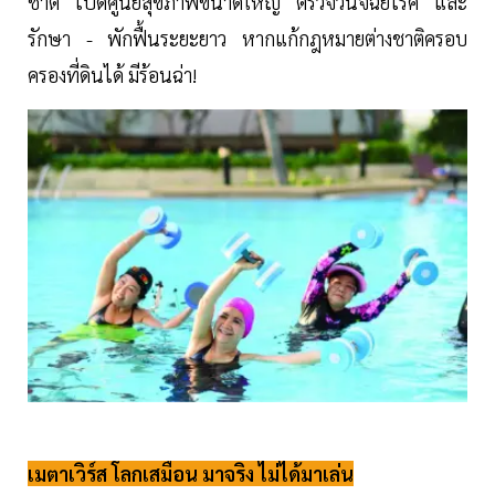
ชาติ เปิดศูนย์สุขภาพขนาดใหญ่ ตรวจวินิจฉัยโรค และ
รักษา - พักฟื้นระยะยาว หากแก้กฎหมายต่างชาติครอบ
ครองที่ดินได้ มีร้อนฉ่า!
เมตาเวิร์ส โลกเสมือน มาจริง ไม่ได้มาเล่น