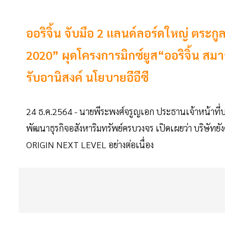
ออริจิ้น จับมือ 2 แลนด์ลอร์ดใหญ่ ตร
2020” ผุดโครงการมิกซ์ยูส“ออริจิ้น สม
รับอานิสงค์ นโยบายอีอีซี
24 ธ.ค.2564 - นายพีระพงศ์​จรูญเอก ประธานเจ้าหน้าที่
พัฒนาธุรกิจอสังหาริมทรัพย์ครบวงจร เปิดเผยว่า บริษัทยังค
ORIGIN NEXT LEVEL อย่างต่อเนื่อง