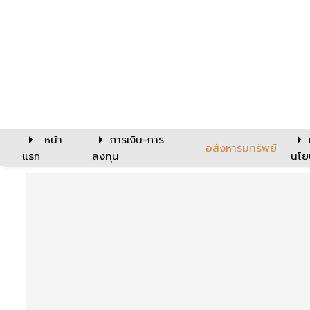
หน้า
การเงิน-การ
อสังหาริมทรัพย์
แรก
ลงทุน
นโย