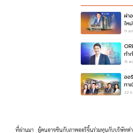
ผ่าอา
ใหม่
11 ส.
ORI
ทำก
15 พ.
ออริ
ทาเ
22 ธ.
ที่ผ่านมา ผู้คนอาจชินกับภาพออริจิ้นร่วมทุนกับบริษัท