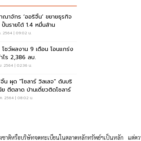
ณาจักร ‘ออริจิ้น’ ขยายธุรกิจ
 ปั้นรายได้ 1.4 หมื่นล้าน
ค. 2564 | 09:02 น.
 โชว์ผลงาน 9 เดือน โอนแกร่ง
ำไร 2,386 ลบ.
ย. 2564 | 02:36 น.
จิ้น ผุด "โซลาร์ วิลเลจ" ดันบริ
นีย ตีตลาด บ้านเดี่ยวติดโซลาร์
ค. 2564 | 08:02 น.
ต่างชาติหรือบริษัทจดทะเบียนในตลาดหลักทรัพย์ฯเป็นหลัก แต่คว