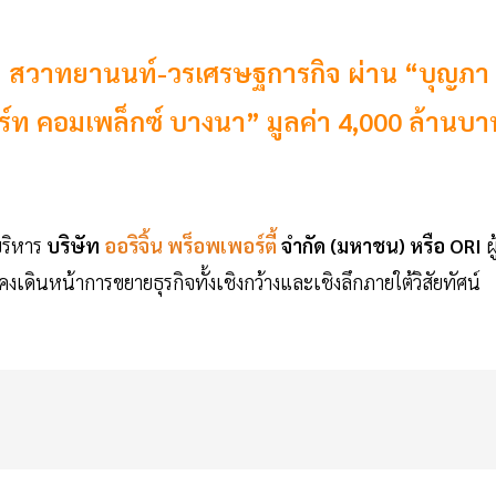
ะกูล สวาทยานนท์-วรเศรษฐการกิจ ผ่าน “บุญภา
าร์ท คอมเพล็กซ์ บางนา” มูลค่า 4,000 ล้านบ
บริหาร
บริษัท
ออริจิ้น พร็อพเพอร์ตี้
จำกัด (มหาชน) หรือ ORI
ผู
งเดินหน้าการขยายธุรกิจทั้งเชิงกว้างและเชิงลึกภายใต้วิสัยทัศน์