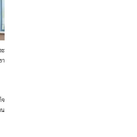
ละ
ทยา
ิจ
าน