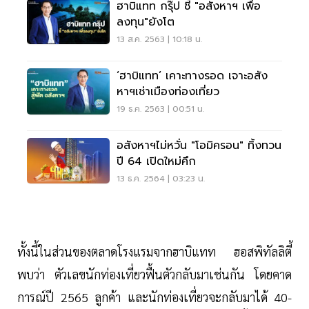
ฮาบิแทท กรุ๊ป ชี้ "อสังหาฯ เพื่อ
ลงทุน"ยังโต
13 ส.ค. 2563 | 10:18 น.
‘ฮาบิแทท’ เคาะทางรอด เจาะอสัง
หาฯเช่าเมืองท่องเที่ยว
19 ธ.ค. 2563 | 00:51 น.
อสังหาฯไม่หวั่น "โอมิครอน" ทิ้งทวน
ปี 64 เปิดใหม่คึก
13 ธ.ค. 2564 | 03:23 น.
ทั้งนี้ในส่วนของตลาดโรงแรมจากฮาบิแทท ฮอสพิทัลลิตี้
พบว่า ตัวเลขนักท่องเที่ยวฟื้นตัวกลับมาเช่นกัน โดยคาด
การณ์ปี 2565 ลูกค้า และนักท่องเที่ยวจะกลับมาได้ 40-