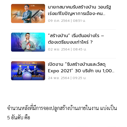
นายกสมาคมรับสร้างบ้าน วอนรัฐ
เร่งแก้ไขปัญหาการเมือง-คน
ตกงาน
09 ต.ค. 2564 | 08:51 น.
“สร้างบ้าน” เริ่มต้นอย่างไร –
ต้องเตรียมงบเท่าไหร่ ?
02 พ.ย. 2564 | 08:45 น.
เปิดงาน “รับสร้างบ้านและวัสดุ
Expo 2021” 30 บริษัท ขน 1,000
แบบบ้าน กระทุ้งยอด
24 พ.ย. 2564 | 09:25 น.
จำนวนหลังที่มีการจองปลูกสร้างบ้านภายในงาน แบ่งเป็น
5 อันดับ คือ