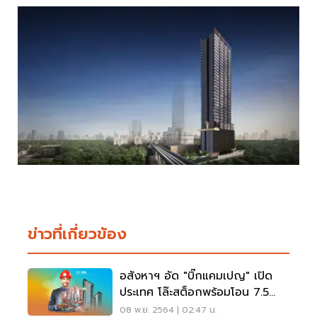
ข่าวที่เกี่ยวข้อง
อสังหาฯ อัด "บิ๊กแคมเปญ" เปิด
ประเทศ โล๊ะสต็อกพร้อมโอน 7.5
แสนล.
08 พ.ย. 2564 | 02:47 น.