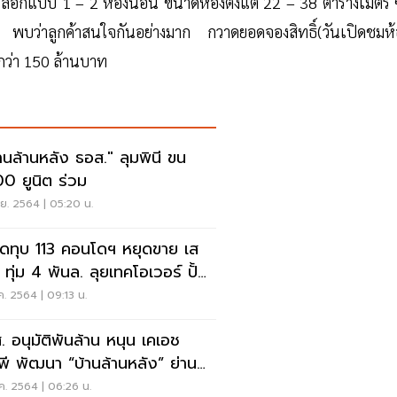
เลือกแบบ 1 – 2 ห้องนอน ขนาดห้องตั้งแต่ 22 – 38 ตารางเมตร ซึ
นมา พบว่าลูกค้าสนใจกันอย่างมาก กวาดยอดจองสิทธิ์(วันเปิดชมห้
ากว่า 150 ล้านบาท
นล้านหลัง ธอส." ลุมพินี ขน
00 ยูนิต ร่วม
ย. 2564 | 05:20 น.
ิดทุบ 113 คอนโดฯ หยุดขาย เส
 ทุ่ม 4 พันล. ลุยเทคโอเวอร์ ปั้น
นด์ FLEXI
ค. 2564 | 09:13 น.
. อนุมัติพันล้าน หนุน เคเอช
พี พัฒนา “บ้านล้านหลัง” ย่าน
บุรี
ค. 2564 | 06:26 น.