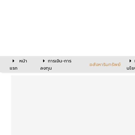
หน้า
การเงิน-การ
อสังหาริมทรัพย์
แรก
ลงทุน
นโย