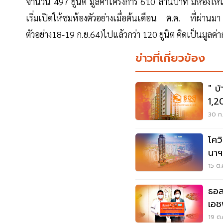
จำนวน 497 ยูนิต มูลค่าโครงการ 610 ล้านบาท มีห้องให้
เริ่มเปิดให้ชมห้องตัวอย่างเมื่อต้นเดือน ต.ค. ที่ผ่า
ตัวอย่าง18-19 ก.ย.64)ไปแล้วกว่า 120 ยูนิต คิดเป็นมูลค่
ข่าวที่เกี่ยวข้อง
" บ้า
1,2
30 ก.
โคว
นาฯ
แบร
15 ต.
ธอส
เอช
นนท
19 ต.