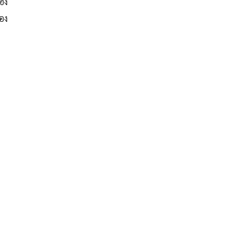
่ง
อง