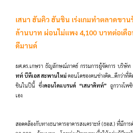
เสนา ฮันคิว ฮันชิน เร่งเกมทำตลาดขาน
ล้านบาท ผ่อนไม่แพง 4,100 บาทต่อเดือน
ดีมานด์
ผศ.ดร.เกษรา ธัญลักษณ์ภาคย์ กรรมการผู้จัดการ บริษัท
ทท์ บีทีเอส สะพานใหม่
คอนโดของคนช่างคิด...ดีกว่าที่
ชินในปีนี้ ซึ่ง
คอนโดแบรนด์ “เสนาคิทท์”
ถูกวางโพซิชั
เอง
สอดคล้องกับทางธนาคารอาคารสงเคราะห์ (ธอส.) ที่มีการ