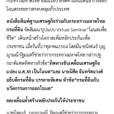
กระทรวงมหาดไทย จึงมีนโยบายจัดทำแผนเดินสำรวจออก
โฉนดระยะยาวครอบคลุมทั่วประเทศ
หนังสือพิมพ์ฐานเศรษฐกิจร่วมกับกระทรวงมหาดไทย
กรมที่ดิน
จัดสัมมนารูปแบบ Virtual Seminar“โฉนดเพื่อ
ชีวิต” เดินหน้าสร้างโอกาสเพิ่มหลักประกันเพื่อ
ประชาชน เมื่อวันที่27ตุลาคม2564 โดยมีนายนิพนธ์ บุญ
ญามณี รัฐมนตรีช่วยว่าการกระทรวงมหาดไทย กล่าวปฐ
กถาพิเศษทิศทางหัวข้อ”
ทิศทางขับเคลื่อนเศรษฐกิจ
แปลง น.ส.3ก เป็นโฉนด”และ นายนิสิต จันทร์สมวงศ์
อธิบดีกรมที่ดิน บรรยายพิเศษ หัวข้อ”กรมที่ดินกับ
นวัตกรรมการออกโฉนด”
ลดเหลื่อมล้ำสร้างหลักประกันให้ประชาชน
นายนิพนธ์ บุญญามณี รัฐมนตรีช่วยว่าการกระทรวง