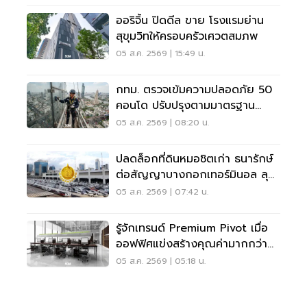
ออริจิ้น ปิดดีล ขาย โรงแรมย่าน
สุขุมวิทให้ครอบครัวเศวตสมภพ
05 ส.ค. 2569 | 15:49 น.
กทม. ตรวจเข้มความปลอดภัย 50
คอนโด ปรับปรุงตามมาตรฐาน
เคร่งครัด
05 ส.ค. 2569 | 08:20 น.
ปลดล็อกที่ดินหมอชิตเก่า ธนารักษ์
ต่อสัญญาบางกอกเทอร์มินอล ลุย
บิ๊กโปรเจ็กต์
05 ส.ค. 2569 | 07:42 น.
รู้จักเทรนด์ Premium Pivot เมื่อ
ออฟฟิศแข่งสร้างคุณค่ามากกว่า
ทำเล-ค่าเช่า
05 ส.ค. 2569 | 05:18 น.