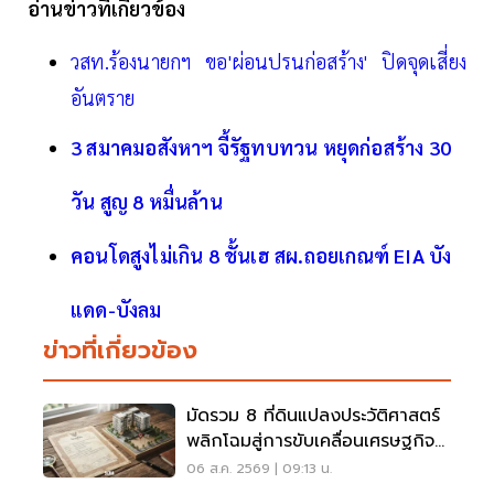
อ่านข่าวที่เกี่ยวข้อง
วสท.ร้องนายกฯ ขอ'ผ่อนปรนก่อสร้าง' ปิดจุดเสี่ยง
อันตราย
3 สมาคมอสังหาฯ จี้รัฐทบทวน หยุดก่อสร้าง 30
วัน สูญ 8 หมื่นล้าน
คอนโดสูงไม่เกิน 8 ชั้นเฮ สผ.ถอยเกณฑ์ EIA บัง
แดด-บังลม
ข่าวที่เกี่ยวข้อง
มัดรวม 8 ที่ดินแปลงประวัติศาสตร์
พลิกโฉมสู่การขับเคลื่อนเศรษฐกิจ
เมือง
06 ส.ค. 2569 | 09:13 น.