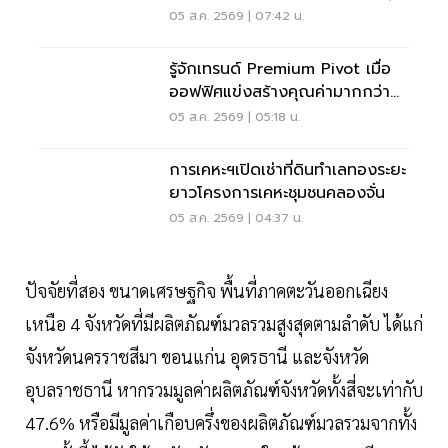
บิ๊กโปรเจ็กต์
05 ส.ค. 2569 | 07:42 น.
รู้จักเทรนด์ Premium Pivot เมื่อ
ออฟฟิศแข่งสร้างคุณค่ามากกว่า
ทำเล-ค่าเช่า
05 ส.ค. 2569 | 05:18 น.
การเคหะฯเปิดเช่าที่ดินทำเลทองระยะ
ยาวโครงการเคหะชุมชนคลองจั่น
05 ส.ค. 2569 | 04:37 น.
ปัจจัยที่สอง ขนาดเศรษฐกิจ พื้นที่ภาคตะวันออกเฉียง
เหนือ 4 จังหวัดที่มีผลิตภัณฑ์มวลรวมสูงสุดตามลำดับ ได้แก่
จังหวัดนครราชสีมา ขอนแก่น อุดรธานี และจังหวัด
อุบลราชธานี หากรวมมูลค่าผลิตภัณฑ์จังหวัดทั้งสี่จะเท่ากับ
47.6% หรือมีมูลค่าเกือบครึ่งของผลิตภัณฑ์มวลรวมจากทั้ง