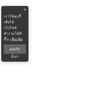
×
เราใช้คุกกี้
เพื่อให้
เว็บไซต์
ทำงานได้ดี
ขึ้น
เพิ่มเติม
ยอมรับ
ตั้งค่า