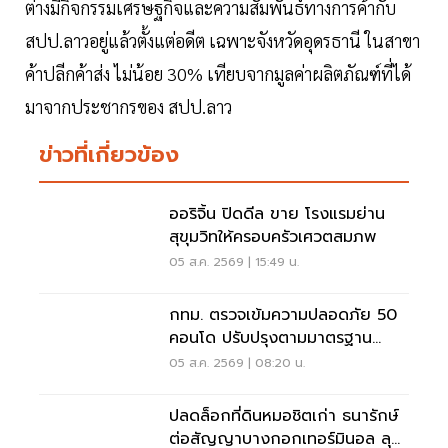
ต่างมีกิจกรรมเศรษฐกิจและความสัมพันธ์ทางการค้ากับ
สปป.ลาวอยู่แล้วตั้งแต่อดีต เฉพาะจังหวัดอุดรธานี ในสาขา
ค้าปลีกค้าส่ง ไม่น้อย 30% เทียบจากมูลค่าผลิตภัณฑ์ที่ได้
มาจากประชากรของ สปป.ลาว
ข่าวที่เกี่ยวข้อง
ออริจิ้น ปิดดีล ขาย โรงแรมย่าน
สุขุมวิทให้ครอบครัวเศวตสมภพ
05 ส.ค. 2569 | 15:49 น.
กทม. ตรวจเข้มความปลอดภัย 50
คอนโด ปรับปรุงตามมาตรฐาน
เคร่งครัด
05 ส.ค. 2569 | 08:20 น.
ปลดล็อกที่ดินหมอชิตเก่า ธนารักษ์
ต่อสัญญาบางกอกเทอร์มินอล ลุย