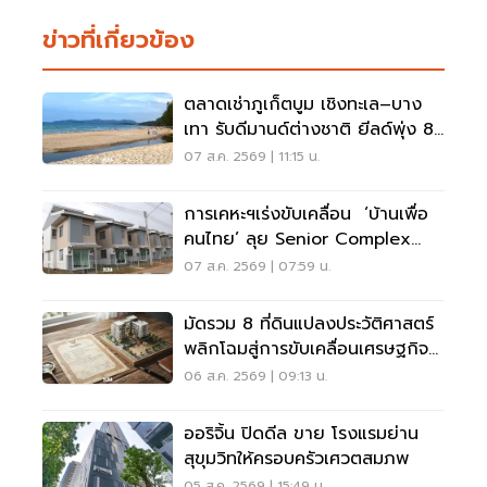
ข่าวที่เกี่ยวข้อง
ตลาดเช่าภูเก็ตบูม เชิงทะเล–บาง
เทา รับดีมานด์ต่างชาติ ยีลด์พุ่ง 8-
12%
07 ส.ค. 2569 | 11:15 น.
การเคหะฯเร่งขับเคลื่อน ‘บ้านเพื่อ
คนไทย’ ลุย Senior Complex
ฟื้นฟูเมือง
07 ส.ค. 2569 | 07:59 น.
มัดรวม 8 ที่ดินแปลงประวัติศาสตร์
พลิกโฉมสู่การขับเคลื่อนเศรษฐกิจ
เมือง
06 ส.ค. 2569 | 09:13 น.
ออริจิ้น ปิดดีล ขาย โรงแรมย่าน
สุขุมวิทให้ครอบครัวเศวตสมภพ
05 ส.ค. 2569 | 15:49 น.