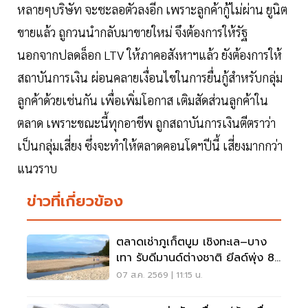
หลายๆบริษัท จะชะลอตัวลงอีก เพราะลูกค้ากู้ไม่ผ่าน ยูนิต
ขายแล้ว ถูกวนนำกลับมาขายใหม่ จึงต้องการให้รัฐ
นอกจากปลดล็อก LTV ให้ภาคอสังหาฯแล้ว ยังต้องการให้
สถาบันการเงิน ผ่อนคลายเงื่อนไขในการยื่นกู้สำหรับกลุ่ม
ลูกค้าด้วยเช่นกัน เพื่อเพิ่มโอกาส เติมสัดส่วนลูกค้าใน
ตลาด เพราะขณะนี้ทุกอาชีพ ถูกสถาบันการเงินตีตราว่า
เป็นกลุ่มเสี่ยง ซึ่งจะทำให้ตลาดคอนโดฯปีนี้ เสี่ยงมากกว่า
แนวราบ
ข่าวที่เกี่ยวข้อง
ตลาดเช่าภูเก็ตบูม เชิงทะเล–บาง
เทา รับดีมานด์ต่างชาติ ยีลด์พุ่ง 8-
12%
07 ส.ค. 2569 | 11:15 น.