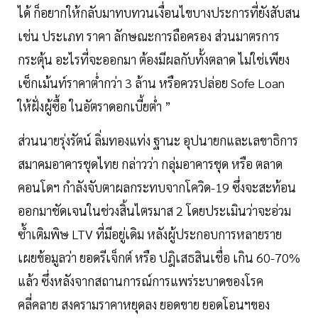
ได้ ก็อยากให้กลับมาทบทวนเงื่อนไขบางประการที่ยังสับสน
เช่น ประเภท ราคา ลักษณะการถือครอง ส่วนมาตรการ
กระตุ้น อะไรที่จะออกมา ต้องมีผลกับทั้งตลาด ไม่ใช่เพียง
เซ็กเม้นท์ราคาต่ำกว่า 3 ล้าน หรือควรปล่อย Sofe Loan
ให้ฝั่งผู้ซื้อ ในอัตราดอกเบี้ยต่ำ ”
ส่วนนายรุ่งรัตน์ ลิ่มทองแท่ง ฐานะ อุปนายกและเลขาธิการ
สมาคมอาคารชุดไทย กล่าวว่า กลุ่มอาคารชุด หรือ ตลาด
คอนโดฯ กำลังจับตาผลกระทบจากโควิด-19 ซึ่งจะสะท้อน
ออกมาชัดเจนในช่วงสิ้นไตรมาส 2 โดยประเมินว่าจะอ่วม
ซ้ำเติมพิษ LTV ที่มีอยู่เดิม หลังผู้ประกอบการหลายราย
เผยข้อมูลว่า ยอดรีเจ็กต์ หรือ ปฎิเสธสินเชื่อ เกิน 60-70%
แล้ว ซึ่งหลังจากสถานการณ์การแพร่ระบาดของโรค
คลี่คลาย สงครามราคาหยุดลง ยอดขาย ยอดโอนฯของ