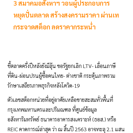
3 สมาคมอสังหาฯ วอนผู้ประกอบการ
หยุดปั่นตลาด สร้างสงครามราคา ผ่านเท
กระจาดสต็อก ลดราคากระหน่ำ
ชี้ตลาดครึ่งปีหลังยังมีลุ้น ขอรัฐยกเลิก LTV- เลื่อนภาษี
ที่ดิน-ผ่อนปรนผู้ซื้อคนไทย- ต่างชาติ กระตุ้นภาพรวม
รักษาเสถียรภาพธุรกิจหลังโควิด-19
ตัวเลขสต็อกหน่วยที่อยู่อาศัยเหลือขายสะสมทั่วพื้นที่
กรุงเทพมหานครและปริมณฑล ที่ศูนย์ข้อมูล
อสังหาริมทรัพย์ ธนาคารอาคารสงเคราะห์ (ธอส.) หรือ
REIC คาดการณ์ล่าสุด ว่า ณ สิ้นปี 2563 อาจทะลุ 2.1 แสน