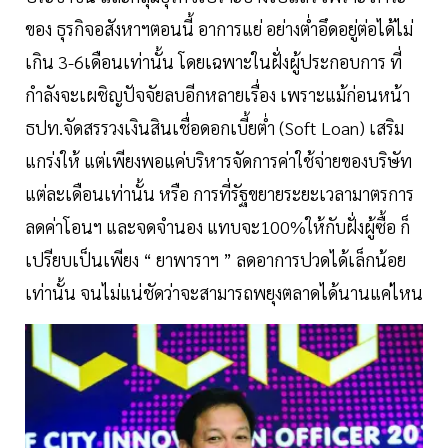
ของ ธุรกิจอสังหาฯตอนนี้ อาการแย่ อย่างต่ำอึดอยู่ต่อได้ไม่
เกิน 3-6เดือนเท่านั้น โดยเฉพาะในฝั่งผู้ประกอบการ ที่
กำลังจะเผชิญปัจจัยลบอีกหลายเรื่อง เพราะแม้ก่อนหน้า
ธปท.จัดสรรวงเงินสินเชื่อดอกเบี้ยต่ำ (Soft Loan) เสริม
แกร่งให้ แต่เพียงพอแค่บริหารจัดการค่าใช้จ่ายของบริษัท
แต่ละเดือนเท่านั้น หรือ การที่รัฐขยายระยะเวลามาตรการ
ลดค่าโอนฯ และจดจำนอง แทบจะ100%ให้กับฝั่งผู้ซื้อ ก็
เปรียบเป็นเพียง “ ยาพาราฯ ” ลดอาการปวดได้เล็กน้อย
เท่านั้น จนไม่แน่ชัดว่าจะสามารถพยุงตลาดได้นานแค่ไหน