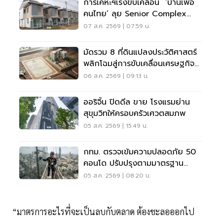
การเคหะฯเร่งขับเคลื่อน ‘บ้านเพื่อ
คนไทย’ ลุย Senior Complex
ฟื้นฟูเมือง
07 ส.ค. 2569 | 07:59 น.
มัดรวม 8 ที่ดินแปลงประวัติศาสตร์
พลิกโฉมสู่การขับเคลื่อนเศรษฐกิจ
เมือง
06 ส.ค. 2569 | 09:13 น.
ออริจิ้น ปิดดีล ขาย โรงแรมย่าน
สุขุมวิทให้ครอบครัวเศวตสมภพ
05 ส.ค. 2569 | 15:49 น.
กทม. ตรวจเข้มความปลอดภัย 50
คอนโด ปรับปรุงตามมาตรฐาน
เคร่งครัด
05 ส.ค. 2569 | 08:20 น.
“มาตรการอะไรที่จะเป็นลบกับตลาด ต้องชะลอออกไป