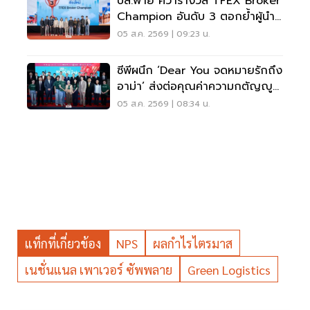
บล.พาย คว้ารางวัล TFEX Broker
Champion อันดับ 3 ตอกย้ำผู้นำ
บริการอนุพันธ์
05 ส.ค. 2569 | 09:23 น.
ซีพีผนึก ‘Dear You จดหมายรักถึง
อาม่า’ ส่งต่อคุณค่าความกตัญญู
สร้างวัฒนธรรมองค์กร
05 ส.ค. 2569 | 08:34 น.
แท็กที่เกี่ยวข้อง
NPS
ผลกำไรไตรมาส
เนชั่นแนล เพาเวอร์ ซัพพลาย
Green Logistics