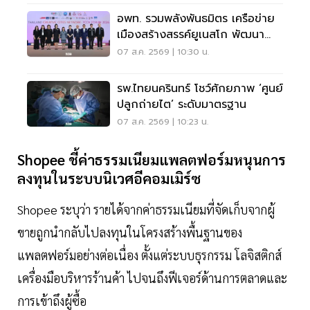
อพท. รวมพลังพันธมิตร เครือข่าย
เมืองสร้างสรรค์ยูเนสโก พัฒนา
เมืองอย่างยั่งยืน
07 ส.ค. 2569 | 10:30 น.
รพ.ไทยนครินทร์ โชว์ศักยภาพ ‘ศูนย์
ปลูกถ่ายไต’ ระดับมาตรฐาน
07 ส.ค. 2569 | 10:23 น.
Shopee ชี้ค่าธรรมเนียมแพลตฟอร์มหนุนการ
ลงทุนในระบบนิเวศอีคอมเมิร์ซ
Shopee ระบุว่า รายได้จากค่าธรรมเนียมที่จัดเก็บจากผู้
ขายถูกนำกลับไปลงทุนในโครงสร้างพื้นฐานของ
แพลตฟอร์มอย่างต่อเนื่อง ตั้งแต่ระบบธุรกรรม โลจิสติกส์
เครื่องมือบริหารร้านค้า ไปจนถึงฟีเจอร์ด้านการตลาดและ
การเข้าถึงผู้ซื้อ