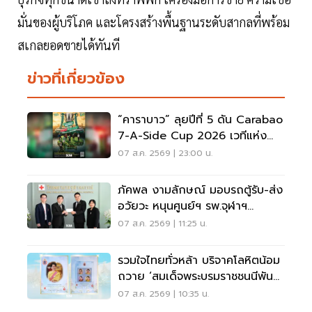
มั่นของผู้บริโภค และโครงสร้างพื้นฐานระดับสากลที่พร้อม
สเกลยอดขายได้ทันที
ข่าวที่เกี่ยวข้อง
“คาราบาว” ลุยปีที่ 5 ดัน Carabao
7-A-Side Cup 2026 เวทีแห่ง
โอกาสของคนรักฟุตบอล
07 ส.ค. 2569 | 23:00 น.
ภัคพล งามลักษณ์ มอบรถตู้รับ-ส่ง
อวัยวะ หนุนศูนย์ฯ รพ.จุฬาฯ
สภากาชาดไทย
07 ส.ค. 2569 | 11:25 น.
รวมใจไทยทั่วหล้า บริจาคโลหิตน้อม
ถวาย ‘สมเด็จพระบรมราชชนนีพันปี
หลวง’
07 ส.ค. 2569 | 10:35 น.