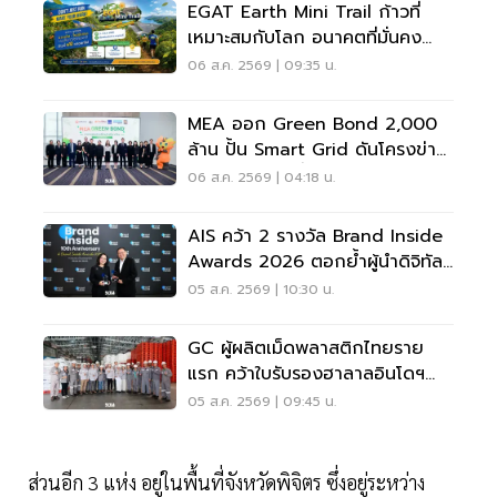
EGAT Earth Mini Trail ก้าวที่
เหมาะสมกับโลก อนาคตที่มั่นคง
ของทุกคน
06 ส.ค. 2569 | 09:35 น.
MEA ออก Green Bond 2,000
ล้าน ปั้น Smart Grid ดันโครงข่าย
ไฟฟ้าคาร์บอนต่ำ
06 ส.ค. 2569 | 04:18 น.
AIS คว้า 2 รางวัล Brand Inside
Awards 2026 ตอกย้ำผู้นำดิจิทัล
ไทย
05 ส.ค. 2569 | 10:30 น.
GC ผู้ผลิตเม็ดพลาสติกไทยราย
แรก คว้าใบรับรองฮาลาลอินโดฯ
ครอบคลุม 137 ผลิตภัณฑ์
05 ส.ค. 2569 | 09:45 น.
ส่วนอีก 3 แห่ง อยู่ในพื้นที่จังหวัดพิจิตร ซึ่งอยู่ระหว่าง