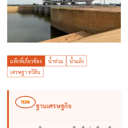
แท็กที่เกี่ยวข้อง
น้ำท่วม
น้ำแล้ง
เศรษฐา ทวีสิน
ฐานเศรษฐกิจ