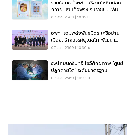
รวมใจไทยทั่วหล้า บริจาคโลหิตน้อม
ถวาย ‘สมเด็จพระบรมราชชนนีพันปี
หลวง’
07 ส.ค. 2569 | 10:35 น.
อพท. รวมพลังพันธมิตร เครือข่าย
เมืองสร้างสรรค์ยูเนสโก พัฒนา
เมืองอย่างยั่งยืน
07 ส.ค. 2569 | 10:30 น.
รพ.ไทยนครินทร์ โชว์ศักยภาพ ‘ศูนย์
ปลูกถ่ายไต’ ระดับมาตรฐาน
07 ส.ค. 2569 | 10:23 น.