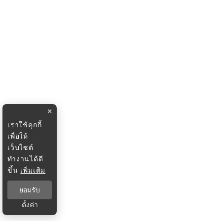
×
เราใช้คุกกี้
เพื่อให้
เว็บไซต์
ทำงานได้ดี
ขึ้น
เพิ่มเติม
ยอมรับ
ตั้งค่า