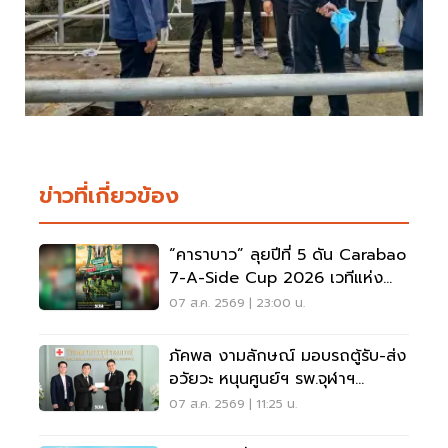
ข่าวที่เกี่ยวข้อง
“คาราบาว” ลุยปีที่ 5 ดัน Carabao
7-A-Side Cup 2026 เวทีแห่ง
โอกาสของคนรักฟุตบอล
07 ส.ค. 2569 | 23:00 น.
ภัคพล งามลักษณ์ มอบรถตู้รับ-ส่ง
อวัยวะ หนุนศูนย์ฯ รพ.จุฬาฯ
สภากาชาดไทย
07 ส.ค. 2569 | 11:25 น.