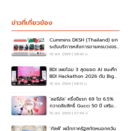
ข่าวที่เกี่ยวข้อง
Cummins DKSH (Thailand) ยก
ระดับบริการหลังการขายครบวงจร
จบทุกงานเครื่องยนต์และเครื่อง
10 ส.ค. 2569 | 08:45 น.
กำเนิดไฟฟ้า
BDI เผยโฉม 3 สุดยอด AI ชนะศึก
BDI Hackathon 2026 ดัน Big
Data ยกระดับกรุงเทพฯ
10 ส.ค. 2569 | 08:13 น.
‘ลอรีอัล’ ครึ่งปีแรก 69 โต 6.5%
กวาดลิขสิทธิ์ Gucci 50 ปี เสริม
ทัพบิวตี้ไทย 4 แบรนด์
10 ส.ค. 2569 | 07:49 น.
‘กัลฟ์’ ผนึกภาครัฐสกัดหมอกควัน