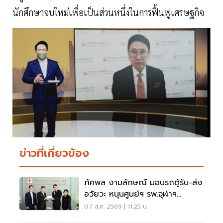
นักศึกษาจบใหม่เพื่อเป็นส่วนหนึ่งในการฟื้นฟูเศรษฐกิจ
ข่าวที่เกี่ยวข้อง
ภัคพล งามลักษณ์ มอบรถตู้รับ-ส่ง
อวัยวะ หนุนศูนย์ฯ รพ.จุฬาฯ
สภากาชาดไทย
07 ส.ค. 2569 | 11:25 น.