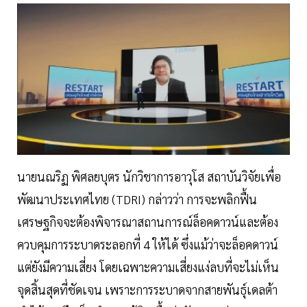
นายนณริฏ พิศลยบุตร นักวิชาการอาวุโส สถาบันวิจัยเพื่อ
พัฒนาประเทศไทย (TDRI) กล่าวว่า การจะพลิกฟื้น
เศรษฐกิจจะต้องพิจารณาสถานการณ์ล็อคดาวน์และต้อง
ควบคุมการระบาดระลอกที่ 4 ให้ได้ ซึ่งแม้ว่าจะล็อคดาวน์
แต่ยังมีความเสี่ยง โดยเฉพาะความเสี่ยงแง่ลบที่จะไม่เห็น
จุดสิ้นสุดที่ชัดเจน เพราะการระบาดจากสายพันธุ์เดลต้า