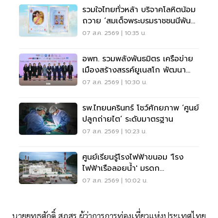
รวมใจไทยทั่วหล้า บริจาคโลหิตน้อม
ถวาย ‘สมเด็จพระบรมราชชนนีพันปี
หลวง’
07 ส.ค. 2569 | 10:35 น.
อพท. รวมพลังพันธมิตร เครือข่าย
เมืองสร้างสรรค์ยูเนสโก พัฒนา
เมืองอย่างยั่งยืน
07 ส.ค. 2569 | 10:30 น.
รพ.ไทยนครินทร์ โชว์ศักยภาพ ‘ศูนย์
ปลูกถ่ายไต’ ระดับมาตรฐาน
07 ส.ค. 2569 | 10:23 น.
ศูนย์เรียนรู้โรงไฟฟ้าขนอม 'โรง
ไฟฟ้าเรือลอยน้ำ' มรดก
อุตสาหกรรมแลนด์มาร์กชุมชน
07 ส.ค. 2569 | 10:02 น.
นายยุทธศักดิ์ สุภสร ผู้ว่าการการท่องเที่ยวแห่งประเทศไทย