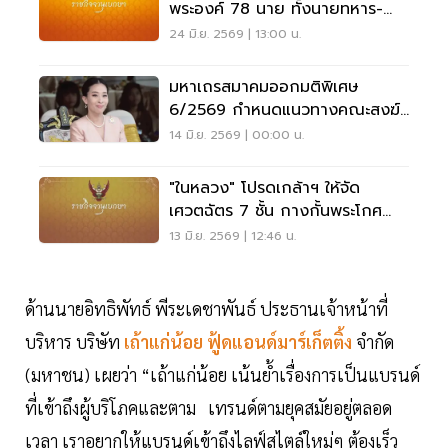
พระองค์ 78 นาย ทั้งนายทหาร-
ตำรวจ
24 มิ.ย. 2569 | 13:00 น.
มหาเถรสมาคมออกมติพิเศษ
6/2569 กำหนดแนวทางคณะสงฆ์
จัดพิธีบำเพ็ญกุศลอุทิศถวายแด่
14 มิ.ย. 2569 | 00:00 น.
เจ้าฟ้าพัชรกิติยาภาฯ
"ในหลวง" โปรดเกล้าฯ ให้จัด
เศวตฉัตร 7 ชั้น กางกั้นพระโกศ
"สมเด็จเจ้าฟ้าพัชรกิติยาภาฯ"
13 มิ.ย. 2569 | 12:46 น.
ด้านนายอิทธิพัทธ์ พีระเดชาพันธ์ ประธานเจ้าหน้าที่
บริหาร บริษัท
เถ้าแก่น้อย ฟู้ดแอนด์มาร์เก็ตติ้ง
จำกัด
(มหาชน) เผยว่า “เถ้าแก่น้อย เน้นย้ำเรื่องการเป็นแบรนด์
ที่เข้าถึงผู้บริโภคและตาม เทรนด์ตามยุคสมัยอยู่ตลอด
เวลา เราอยากให้แบรนด์เข้าถึงไลฟ์สไตล์ใหม่ๆ ต้องเร็ว