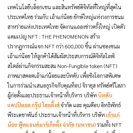
เทคโนโลยีบล็อกเชน และสินทรัพย์ดิจิทัลที่ใหญ่ที่สุดใน
ประเทศไทย ร่วมกับ เถ้าแก่น้อย ยักษ์ใหญ่แห่งวงการขนม
สาหร่ายแห่งประเทศไทย จัดงานแถลงข่าวครั้งใหญ่ เปิดตัว
แคมเปญ NFT : THE PHENOMENON สร้าง
ปรากฏการณ์แจก NFT กว่า 600,000 ชิ้น ผ่านซองขนม
เถ้าแก่น้อย ให้ลูกค้าได้สัมผัสประสบการณ์ดิจิทัลไลฟ์
สไตล์ผ่านกิจกรรมสะสม Non-Fungible token (NFT)
ภาพมาสคอตเถ้าแก่น้อยและบิทคับ เพื่อชิงโอกาสพิเศษ
ในการร่วมนำเสนอธุรกิจกับคุณท็อป จิรายุส ทรัพย์ศรีโสภา
ผู้ก่อตั้งและประธานเจ้าหน้าที่บริหาร บริษัท
บิทคับ
แคปปิตอล กรุ๊ป โฮลดิ้งส์
จำกัด และ คุณต๊อบ อิทธิพัทธ์
พีระเดชาพันธ์ ประธานเจ้าหน้าที่บริหาร บริษัท
เถ้าแก่
น้อย ฟู๊ดแอนด์มาร์เก็ตติ้ง จํากัด (มหาชน)
รวมทั้ง NFT