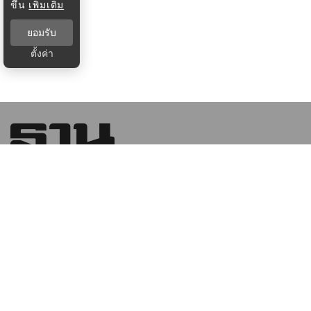
ขึ้น
เพิ่มเติม
ยอมรับ
ตั้งค่า
บริษัท ฐานเศรษฐกิจ มัลติมีเดีย จํากัด 1854 ชั้น 8 ถนนเทพ
รัตน แขวงบางนาใต้ เขตบางนา กรุงเทพฯ 10260