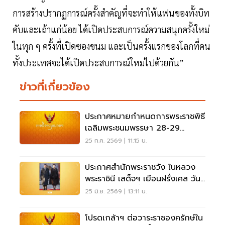
การสร้างปรากฏการณ์ครั้งสำคัญที่จะทำให้แฟนของทั้งบิท
คับและเถ้าแก่น้อย ได้เปิดประสบการณ์ความสนุกครั้งใหม่
ในทุก ๆ ครั้งที่เปิดซองขนม และเป็นครั้งแรกของโลกที่คน
ทั้งประเทศจะได้เปิดประสบการณ์ใหม่ไปด้วยกัน”
ข่าวที่เกี่ยวข้อง
ประกาศหมายกำหนดการพระราชพิธี
เฉลิมพระชนมพรรษา 28-29
กรกฎาคม 2569
25 ก.ค. 2569 | 11:15 น.
ประกาศสำนักพระราชวัง ในหลวง
พระราชินี เสด็จฯ เยือนฝรั่งเศส วันที่
28 มิ.ย.-2 ก.ค.นี้
25 มิ.ย. 2569 | 13:11 น.
โปรดเกล้าฯ ต่อวาระราชองครักษ์ใน