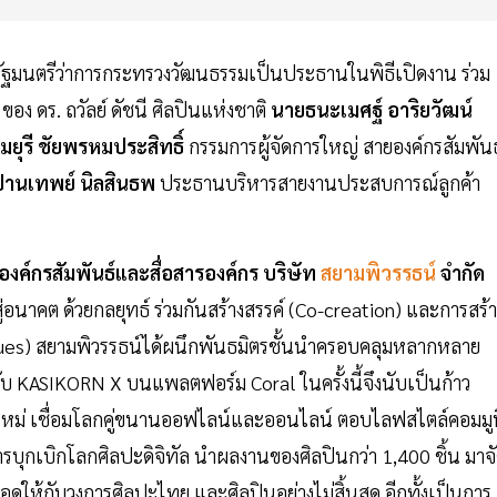
ัฐมนตรีว่าการกระทรวงวัฒนธรรมเป็นประธานในพิธีเปิดงาน ร่วม
อง ดร. ถวัลย์ ดัชนี ศิลปินแห่งชาติ
นายธนะเมศฐ์ อาริยวัฒน์
มยุรี ชัยพรหมประสิทธิ์
กรรมการผู้จัดการใหญ่ สายองค์กรสัมพันธ
านเทพย์ นิลสินธพ
ประธานบริหารสายงานประสบการณ์ลูกค้า
องค์กรสัมพันธ์และสื่อสารองค์กร บริษัท
สยามพิวรรธน์
จำกัด
อนาคต ด้วยกลยุทธ์ ร่วมกันสร้างสรรค์ (Co-creation) และการสร้า
lues) สยามพิวรรธน์ได้ผนึกพันธมิตรชั้นนำครอบคลุมหลากหลาย
อกับ KASIKORN X บนแพลตฟอร์ม Coral ในครั้งนี้จึงนับเป็นก้าว
ใหม่ เชื่อมโลกคู่ขนานออฟไลน์และออนไลน์ ตอบไลฟสไตล์คอมมูน
ยการบุกเบิกโลกศิลปะดิจิทัล นำผลงานของศิลปินกว่า 1,400 ชิ้น มาจ
ดให้กับวงการศิลปะไทย และศิลปินอย่างไม่สิ้นสุด อีกทั้งเป็นการ