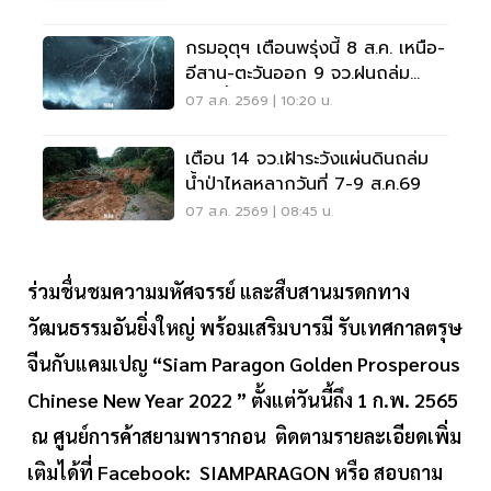
กรมอุตุฯ เตือนพรุ่งนี้ 8 ส.ค. เหนือ-
อีสาน-ตะวันออก 9 จว.ฝนถล่ม
ระวังน้ำท่วมฉับพลัน
07 ส.ค. 2569 | 10:20 น.
เตือน 14 จว.เฝ้าระวังแผ่นดินถล่ม
น้ำป่าไหลหลากวันที่ 7-9 ส.ค.69
07 ส.ค. 2569 | 08:45 น.
ร่วมชื่นชมความมหัศจรรย์ และสืบสานมรดกทาง
วัฒนธรรมอันยิ่งใหญ่ พร้อมเสริมบารมี รับเทศกาลตรุษ
จีนกับแคมเปญ “Siam Paragon Golden Prosperous
Chinese New Year 2022 ” ตั้งแต่วันนี้ถึง 1 ก.พ. 2565
ณ ศูนย์การค้าสยามพารากอน ติดตามรายละเอียดเพิ่ม
เติมได้ที่ Facebook: SIAMPARAGON หรือ สอบถาม