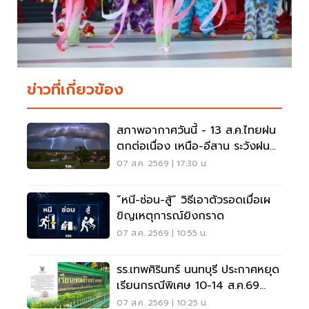
ข่าวที่เกี่ยวข้อง
สภาพอากาศวันนี้ - 13 ส.ค.ไทยฝน
ตกต่อเนื่อง เหนือ-อีสาน ระวังฝน
ตกหนักมากบางแห่ง
07 ส.ค. 2569 | 17:30 น.
“หนี-ซ่อน-สู้” วิธีเอาตัวรอดเมื่อเผ
ขิญเหตุการณ์ยิงกราด
07 ส.ค. 2569 | 10:55 น.
รร.เทพศิรินทร์ นนทบุรี ประกาศหยุด
เรียนกรณีพิเศษ 10-14 ส.ค.69
หลังเหตุกราดยิง
07 ส.ค. 2569 | 10:25 น.