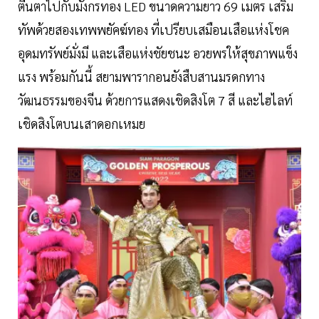
ตื่นตาไปกับมังกรทอง LED ขนาดความยาว 69 เมตร เสริม
ทัพด้วยสองเทพพยัคฆ์ทอง ที่เปรียบเสมือนเสือแห่งโชค
อุดมทรัพย์มั่งมี และเสือแห่งชัยชนะ อวยพรให้สุขภาพแข็ง
แรง พร้อมกันนี้ สยามพารากอนยังสืบสานมรดกทาง
วัฒนธรรมของจีน ด้วยการแสดงเชิดสิงโต 7 สี และไฮไลท์
เชิดสิงโตบนเสาดอกเหมย