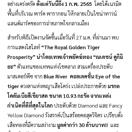
อย่างเคร่งครัด
ตั้งแต่วันนี้ถึง 1 ก.พ. 2565
โดยได้เนรมิต
พื้นที่บริเวณ พาร์ค พารากอน ให้กลายเป็นไชน่าทาวน์
แลนด์มาร์คของการถ่ายภาพใจกลางเมือง
สำหรับพิธีเปิดงานจัดขึ้นเมื่อวันที่ 27 ม.ค. ที่ผ่านมา พบ
การแสดงไฮไลท์
“The Royal Golden Tiger
Prosperity” นำโดยเทพเจ้าพยัคฆ์ทอง “ณเดชน์ คูกิมิ
ยะ”
ตัวแทนของเทพแห่งโชคลาภ สวมเครื่องประดับ
มาสเตอร์พีซ จาก
Blue River คอลเลคชั่น Eye of the
tiger
ดวงตาแห่งพญาเสือโคร่ง เปล่งประกายด้วย
มรกต
โคลัมเบียสีเขียวสด ขนาด 10.93 กะรัต จากแหล่ง
กำเนิดที่ดีที่สุดในโลก
ประดับด้วย Diamond และ Fancy
Yellow Diamond รังสรรค์เป็นสร้อยคอสุดวิจิตร เปรียบดั่ง
เสือทองที่มีความสง่างาม
มูลค่ากว่า 30 ล้านบาท!!
และ