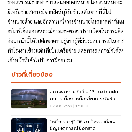
ของสหกรณ์ช่วยทำข้าวแต๋นออกจำหน่าย โดยส่วนหนึ่งจะ
มีเครือข่ายสหกรณ์จากสิงห์บุรีรับข้าวแต๋นจากที่นี่ไป
จำหน่ายด้วย และอีกส่วนหนึ่งวางจำหน่ายในตลาดฟาร์มเม
อร์มาร์เก็ตของสหกรณ์การเกษตรสบปราบ โดยในการผลิต
ก่อนหน้านี้ได้ไปศึกษาความรู้จากผู้ที่มีประสบการณ์ในการ
ทำโรงงานข้าวแต๋นที่เป็นเครือข่าย และทางสหกรณ์ฯได้ส่ง
เจ้าหน้าที่เข้าไปรับการฝึกอบรม
ข่าวที่เกี่ยวข้อง
สภาพอากาศวันนี้ - 13 ส.ค.ไทยฝน
ตกต่อเนื่อง เหนือ-อีสาน ระวังฝน
ตกหนักมากบางแห่ง
07 ส.ค. 2569 | 17:30 น.
“หนี-ซ่อน-สู้” วิธีเอาตัวรอดเมื่อเผ
ขิญเหตุการณ์ยิงกราด