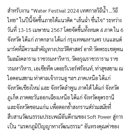
สำหรับงาน “Water Festival 2024 เทศกาลวิถีน้ำ …วิถี
ไทย” ในปีนี้จัดขึ้นภายใต้แนวคิด “เย็นฉ่ำ ชื่นใจ” ระหว่าง
วันที่ 13-15 เมษายน 2567 โดยจัดขึ้นทั้งหมด 4 ภาค ใน 6
จังหวัด ได้แก่ ภาคกลาง ได้แก่ กรุงเทพมหานคร บนแลนด์
มาร์คที่มีความสำคัญทางประวัติศาสตร์ อาทิ วัดพระเชตุพน
วิมลมังคลาราม ราชวรมหาวิหาร, วัดอรุณราชวราราม ราช
วรมหาวิหาร, เอเชียทีค เดอะริเวอร์ฟร้อนท์, ท่าสุขสยาม ณ
ไอคอนสยาม ท่าศาลเจ้ากวนอู ฯลฯ ภาคเหนือ ได้แก่
จังหวัดเชียงใหม่ และ จังหวัดลำพูน ภาคใต้ ได้แก่ จังหวัด
ภูเก็ต ภาคตะวันออกเฉียงเหนือ ได้แก่ จังหวัดอุดรธานี
และจังหวัดขอนแก่น เพื่อตอกย้ำสงกรานต์ร่วมสมัยที่
สืบสานวัฒนธรรมประเพณีอันดีงามของ Soft Power สู่การ
เป็น “มรดกภูมิปัญญาทางวัฒนธรรม” อันทรงคุณค่าของ