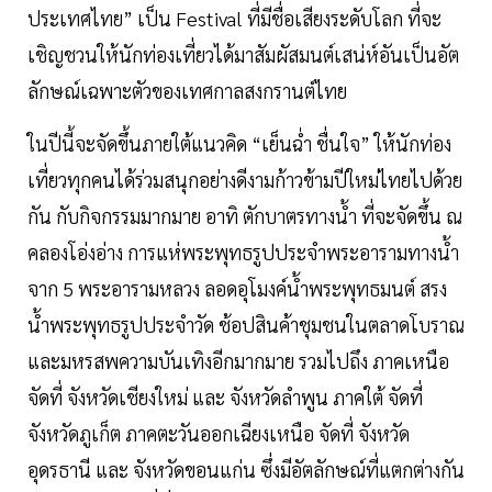
ประเทศไทย” เป็น Festival ที่มีชื่อเสียงระดับโลก ที่จะ
เชิญชวนให้นักท่องเที่ยวได้มาสัมผัสมนต์เสน่ห์อันเป็นอัต
ลักษณ์เฉพาะตัวของเทศกาลสงกรานต์ไทย
ในปีนี้จะจัดขึ้นภายใต้แนวคิด “เย็นฉ่ำ ชื่นใจ” ให้นักท่อง
เที่ยวทุกคนได้ร่วมสนุกอย่างดีงามก้าวข้ามปีใหม่ไทยไปด้วย
กัน กับกิจกรรมมากมาย อาทิ ตักบาตรทางน้ำ ที่จะจัดขึ้น ณ
คลองโอ่งอ่าง การแห่พระพุทธรูปประจำพระอารามทางน้ำ
จาก 5 พระอารามหลวง ลอดอุโมงค์น้ำพระพุทธมนต์ สรง
น้ำพระพุทธรูปประจำวัด ช้อปสินค้าชุมชนในตลาดโบราณ
และมหรสพความบันเทิงอีกมากมาย รวมไปถึง ภาคเหนือ
จัดที่ จังหวัดเชียงใหม่ และ จังหวัดลำพูน ภาคใต้ จัดที่
จังหวัดภูเก็ต ภาคตะวันออกเฉียงเหนือ จัดที่ จังหวัด
อุดรธานี และ จังหวัดขอนแก่น ซึ่งมีอัตลักษณ์ที่แตกต่างกัน