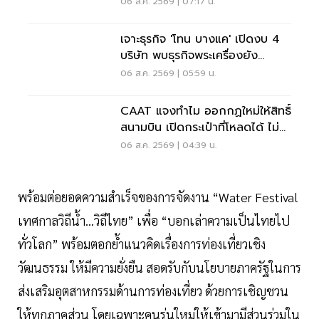
เวียดนามแซงไทยแล้ว
06 ส.ค. 2569 | 07:17 น.
เจาะธุรกิจ 'โทน บางแค' เปิดงบ 4
บริษัท พบธุรกิจพระเครื่องยัง
ขาดทุน
06 ส.ค. 2569 | 05:59 น.
CAAT แจงทำไม ออกกฏใหม่ให้สิทธิ์
สนามบิน เปิดกระเป๋าที่โหลดได้ ไม่
ต้องเรียกเจ้าของ
06 ส.ค. 2569 | 04:39 น.
พร้อมต่อยอดความสำเร็จของการจัดงาน “Water Festival
เทศกาลวิถีน้ำ...วิถีไทย” เพื่อ “บอกเล่าความเป็นไทยไป
ทั่วโลก” พร้อมตอกย้ำแนวคิดเรื่องการท่องเที่ยวเชิง
วัฒนธรรม ให้มีความยั่งยืน สอดรับกับนโยบายภาครัฐในการ
ส่งเสริมอุตสาหกรรมด้านการท่องเที่ยว ด้วยการเชิญชวน
ให้ทุกภาคส่วน โดยเฉพาะคนรุ่นใหม่ให้เข้ามามีส่วนร่วมใน