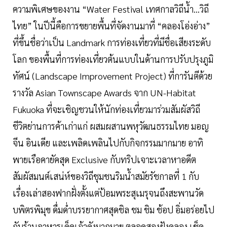
ความพิเศษของงาน “Water Festival เทศกาลวิถีน้ำ...วิถี
ไทย” ในปีนี้คือการขยายพื้นที่จัดงานมาที่ “คลองโอ่งอ่าง”
ที่ขึ้นชื่อว่าเป็น Landmark การท่องเที่ยวที่มีชื่อเสียงระดับ
โลก ของพื้นที่การท่องเที่ยวต้นแบบในด้านการปรับปรุงภูมิ
ทัศน์ (Landscape Improvement Project) ที่การันตีด้วย
รางวัล Asian Townscape Awards จาก UN-Habitat
Fukuoka ที่จะเชิญชวนให้นักท่องเที่ยวมาร่วมสัมผัสวิถี
ชีวิตย่านการค้าเก่าแก่ ผสมผสานพหุวัฒนธรรมไทย มอญ
จีน อินเดีย และเพลิดเพลินไปกับกิจกรรมมากมาย อาทิ
พายเรือคายัคสุด Exclusive กับทริปเจาะเวลาหาอดีต
สัมผัสมนต์เสน่ห์ของวิถีชุมชนริมน้ำสมัยรัชกาลที่ 1 กับ
เรื่องเล่าสองฟากฝั่งตั้งแต่ป้อมพระสุเมรุจนถึงสะพานวัด
บพิตรพิมุข ดื่มด่ำบรรยากาศสุดชิล ชม ชิม ช้อป อิ่มอร่อยไป
กับร้านอาหารเด็ดเจ้าดังมากมาย ตลอดสองฝังคลอง เช็ค