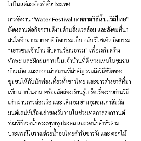
ไปในแต่ละท้องที่ทั่วประเทศ
การจัดงาน
“Water Festival เทศกาลวิถีน้ำ...วิถีไทย”
ยังคงสานต่อกิจกรรมดีงามด้านสิ่งแวดล้อม และสังคมที่น่า
สนใจอีกมากมาย อาทิ กิจกรรมเก็บ กลับ รีไซเคิล กิจกรรม
“เยาวชนเจ้าบ้าน สืบสานวัฒนธรรม” เพื่อเสริมสร้าง
ทักษะ และฝึกฝนการเป็นเจ้าบ้านที่ดี หวงแหนในชุมชน
บ้านเกิด และบอกเล่าสถานที่สำคัญ รวมถึงวิถีชีวิตของ
ชุมชนให้กับนักท่องเที่ยวทั้งชาวไทย และชาวต่างชาติที่มา
เที่ยวภายในงาน พร้อมลัดล่องเรียนรู้เกร็ดเรื่องราวย่านวิถี
เก่า ผ่านการล่องเรือ และ เดินชม ย่านชุมชนเก่าสัมผัส
มนต์เสน่ห์เรื่องเล่าของวันวานในช่วงเทศกาลสงกรานต์
ร่วมพิธีสรงน้ำพระพุทธรูปมงคล และรดน้ำดำหัวตาม
ประเพณีโบราณด้วยน้ำอบไทยตำรับชาววัง และ ดอกไม้