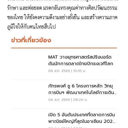
รักษา และต่อยอด มรดกอันทรงคุณค่าทางศิลปวัฒนธรรม
ของไทย ให้ยังคงความดีงามอย่างยั่งยืน และสร้างความภาค
ภูมิใจให้กับคนไทยสืบไป
ข่าวที่เกี่ยวข้อง
MAT วางยุทธศาสตร์สปริงบอร์ด
ดันนักการตลาดไทยปักธงเวทีโลก
06 ส.ค. 2569 | 10:35 น.
ภัทรพงศ์ ชู 6 โครงการหลัก วิทยุ
การบินฯ พัฒนาเทคโนโลยีการเดิน
อากาศ การบินยุคใหม่
06 ส.ค. 2569 | 08:20 น.
เปิด 5 อันดับประเทศที่ตลาดการบิน
พาณิชย์ใหญ่ที่สุดในอาเซียน 2026