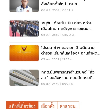
สั่งเลือกตั้งใหม่ นายก
อบจ.ขอนแก่น
06 ส.ค. 2569 | 08:51 น.
'อนุทิน' ต้อนรับ 'มิน อ่อง หล่าย'
เยือนไทย ถกปัญหาชายแดน-
พลังงาน-การค้า
06 ส.ค. 2569 | 05:20 น.
โปรดเกล้าฯ ถอดยศ 3 อดีตนาย
ตำรวจ เรียกคืนเครื่องฯ ฐานทำผิด
วินัยร้ายแรง
05 ส.ค. 2569 | 12:23 น.
กกต.ยันพิจารณาสำนวนคดี “ฮั้ว
สว.” จบสิงหาคม ก่อนนัดลงมติ
ภายหลัง
05 ส.ค. 2569 | 09:23 น.
แท็กที่เกี่ยวข้อง
เลือกตั้ง
ศาล รธน.