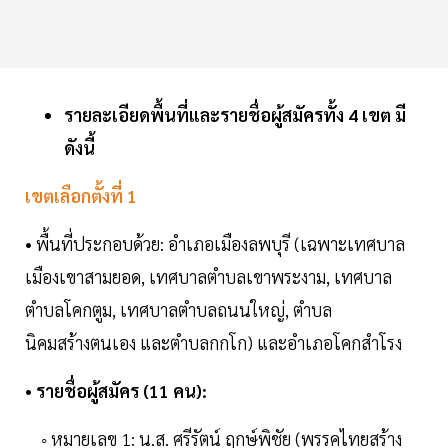
รายละเอียดพื้นที่และรายชื่อผู้สมัครทั้ง 4 เขต มี
ดังนี้
เขตเลือกตั้งที่ 1
• พื้นที่ประกอบด้วย: อำเภอเมืองลพบุรี (เฉพาะเทศบาล
เมืองเขาสามยอด, เทศบาลตำบลเขาพระงาม, เทศบาล
ตำบลโคกตูม, เทศบาลตำบลถนนใหญ่, ตำบล
นิคมสร้างตนเอง และตำบลกกโก) และอำเภอโคกสำโรง
• รายชื่อผู้สมัคร (11 คน):
◦ หมายเลข 1: น.ส. ศรีรัตน์ ฤกษ์พิชัย (พรรคไทยสร้าง