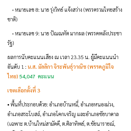
◦ หมายเลข 8: นาย รุ่งวิทย์ แจ้งสว่าง (พรรครวมไทยสร้าง
ชาติ)
◦ หมายเลข 9: นาย ปัณณทัต มากผล (พรรคพลังประชา
รัฐ)
ผลการนับคะแนนเสียง ณ เวลา 23.35 น. ผู้มีคะแนนนำ
อันดับ 1 :
น.ส. มัลลิกา จิระพันธุ์วาณิช (พรรคภูมิใจ
ไทย)
54,047 คะแนน
เขตเลือกตั้งที่ 3
• พื้นที่ประกอบด้วย: อำเภอบ้านหมี่, อำเภอหนองม่วง,
อำเภอสระโบสถ์, อำเภอโคกเจริญ และอำเภอชัยบาดาล
(เฉพาะ ต.บ้านใหม่สามัคคี, ต.ศิลาทิพย์, ต.ชัยนารายณ์,