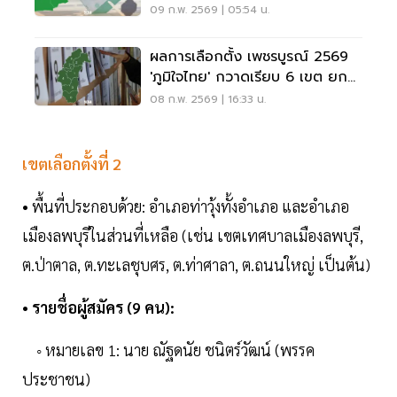
09 ก.พ. 2569 | 05:54 น.
ผลการเลือกตั้ง เพชรบูรณ์ 2569
'ภูมิใจไทย' กวาดเรียบ 6 เขต ยก
จังหวัด
08 ก.พ. 2569 | 16:33 น.
เขตเลือกตั้งที่ 2
• พื้นที่ประกอบด้วย: อำเภอท่าวุ้งทั้งอำเภอ และอำเภอ
เมืองลพบุรีในส่วนที่เหลือ (เช่น เขตเทศบาลเมืองลพบุรี,
ต.ป่าตาล, ต.ทะเลชุบศร, ต.ท่าศาลา, ต.ถนนใหญ่ เป็นต้น)
• รายชื่อผู้สมัคร (9 คน):
◦ หมายเลข 1: นาย ณัฐดนัย ชนิตร์วัฒน์ (พรรค
ประชาชน)