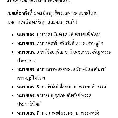
แบ่งเขตเลือกตั้ง) มีรายละเอียด ดังนี้
เขตเลือกตั้งที่ 1
อ.เมืองภูเก็ต (เฉพาะต.ตลาดใหญ่
ต.ตลาดเหนือ ต.รัษฎา และต.เกาะแก้ว)
หมายเลข 1
นายสรนันท์ เสน่ห์ พรรคเพื่อไทย
หมายเลข 2
นายศุภชัย ศรีสวัสดิ์ พรรคเศรษฐกิจ
หมายเลข 3
ว่าที่ร้อยตรีสมชาติ เตชถาวรเจริญ พรรค
ประชาชน
หมายเลข 4
นางสาวพลอยทะเล ลักษมีแสงจันทร์
พรรคภูมิใจไทย
หมายเลข 5
นายทิวัตถ์ สีดอกบวบ พรรคกล้าธรรม
หมายเลข 6
นายบุญศุภภะ ตันฑัยย์ พรรค
ประชาธิปัตย์
หมายเลข 7
นายวรพงศ์ ยูระหมาน พรรคพลัง