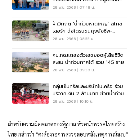
มหาอุทกภัย
28 พ.ย. 2568 | 07:48 น.
ฝ่าวิกฤต ‘น้ำท่วมหาดใหญ่’ สไกล
เลอร์ฯ ส่งโดรนขนถุงยังชีพ-
เวชภัณฑ์ช่วยผู้ประสบภัย
28 พ.ย. 2568 | 08:55 น.
ศป.กฉ.แถลงตัวเลขยอดผู้เสียชีวิต
สะสม น้ำท่วมภาคใต้ รวม 145 ราย
28 พ.ย. 2568 | 09:30 น.
กลุ่มเซ็นทรัลและบริษัทในเครือ ร่วม
บริจาคเงิน 2 ล้านบาท ช่วยน้ำท่วม
ภาคใต้
28 พ.ย. 2568 | 10:10 น.
สำหรับความผิดพลาดของรัฐบาล หัวหน้าพรรคไทยสร้าง
ไทย กล่าวว่า “คงต้องรอการตรวจสอบหลังเหตุการณ์สงบ”