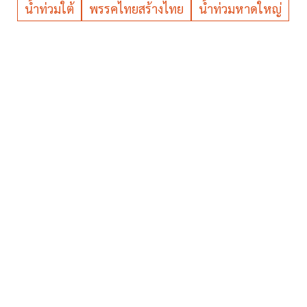
น้ำท่วมใต้
พรรคไทยสร้างไทย
น้ำท่วมหาดใหญ่