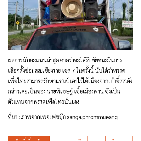
ผลการนับคะแนนล่าสุด คาดว่าจะได้รับชัยชนะในการ
เลือกตั้งซ่อมสส.เชียงราย เขต 7 ในครั้งนี้ นับได้ว่าพรรค
เพื่อไทยสามารถรักษาแชมป์เอาไว้ได้เนื่องจากเก้าอี้สส.ดัง
กล่าวเคยเป็นของ นายพิเชษฐ์ เชื้อเมืองพาน ซึ่งเป็น
ตัวแทนจากพรรคเพื่อไทยนั่นเอง
ที่มา : ภาพจากเพจเฟซบุ๊ก sanga.phrommueang