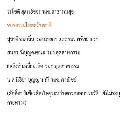
วรโชติ สุคนธ์ขจร รมช.สาธารณสุข
พรรครวมไทยสร้างชาติ
สุชาติ ชมกลิ่น รองนายกฯ และ รมว.ทรัพยากรฯ
ธนกร วังบุญคงชนะ รมว.อุตสาหกรรม
ยศสิงห์ เหลี่ยมเลิศ รมช.อุตสาหกรรม
น.ส.นิธิยา บุญญามณี รมช.พาณิชย์
(ศักดิ์ดา วิเชียรศิลป์ อยู่ระหว่างตรวจสอบประวัติ - ยังไม่ระบุ
กระทรวง)