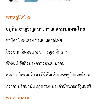
08 ก.ย. 2568 | 11:13 น.
พรรคภูมิใจไทย
อนุทิน ชาญวีรกูล นายกฯ และ รมว.มหาดไทย
ซาบีดา ไทยเศรษฐ์ รมช.มหาดไทย
ไชยชนก ชิดชอบ รมว.การอุดมศึกษาฯ
พิพัฒน์ รัชกิจประการ รมว.คมนาคม
ศุภมาส อิศรภักดี รมว.ดิจิทัลเพื่อเศรษฐกิจและสังคม
ภราดร ปริศนานันทกุล รมต.ประจำนักนายกรัฐมนตรี
พรรคกล้าธรรม