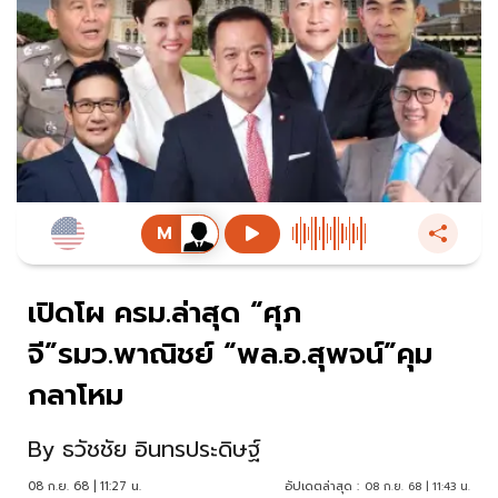
เปิดโผ ครม.ล่าสุด “ศุภ
จี”รมว.พาณิชย์ “พล.อ.สุพจน์”คุม
กลาโหม
By
ธวัชชัย อินทรประดิษฐ์
08 ก.ย. 68 | 11:27 น.
อัปเดตล่าสุด :
08 ก.ย. 68 | 11:43 น.