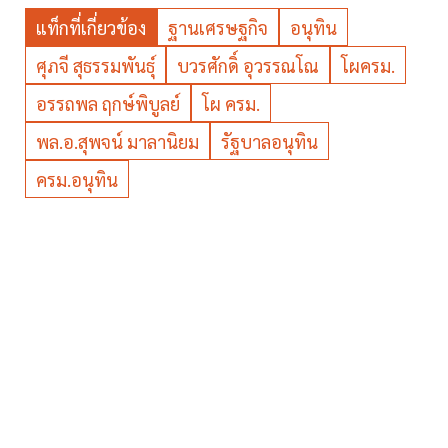
แท็กที่เกี่ยวข้อง
ฐานเศรษฐกิจ
อนุทิน
ศุภจี สุธรรมพันธุ์
บวรศักดิ์ อุวรรณโณ
โผครม.
อรรถพล ฤกษ์พิบูลย์
โผ ครม.
พล.อ.สุพจน์ มาลานิยม
รัฐบาลอนุทิน
ครม.อนุทิน