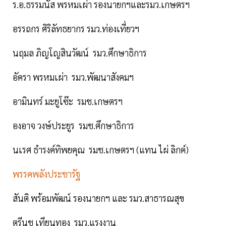
ร.อ.ธรรมนัส พรหมเผ่า รองนายกฯและรมว.เกษตรฯ
อรรถกร ศิริลัทธยากร รมว.ท่องเที่ยวฯ
นฤมล ภิญโญสินวัฒน์ รมว.ศึกษาธิการ
อัครา พรหมเผ่า รมว.พัฒนาสังคมฯ
อามินทร์ มะยูโซ๊ะ รมช.เกษตรฯ
องอาจ วงษ์ประยูร รมช.ศึกษาธิการ
นเรศ ธำรงค์ทิพยคุณ รมช.เกษตรฯ (แทน ไผ่ ลิกค์)
พรรคพลังประชารัฐ
สันติ พร้อมพัฒน์ รองนายกฯ และ รมว.สาธารณสุข
ตรีนุช เทียนทอง รมว.แรงงาน