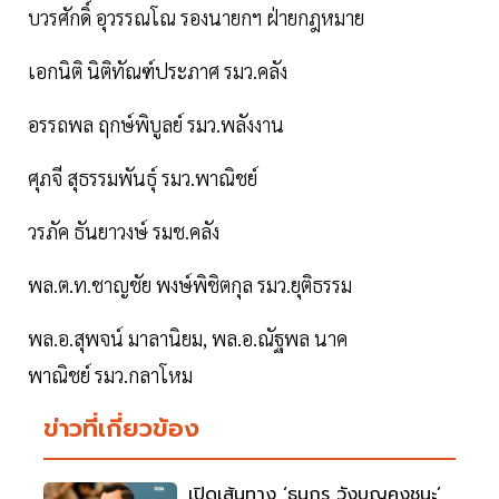
บวรศักดิ์ อุวรรณโณ รองนายกฯ ฝ่ายกฎหมาย
เอกนิติ นิติทัณฑ์ประภาศ รมว.คลัง
อรรถพล ฤกษ์พิบูลย์ รมว.พลังงาน
ศุภจี สุธรรมพันธุ์ รมว.พาณิชย์
วรภัค ธันยาวงษ์ รมช.คลัง
พล.ต.ท.ชาญชัย พงษ์พิชิตกุล รมว.ยุติธรรม
พล.อ.สุพจน์ มาลานิยม, พล.อ.ณัฐพล นาค
พาณิชย์ รมว.กลาโหม
ข่าวที่เกี่ยวข้อง
เปิดเส้นทาง ‘ธนกร วังบุญคงชนะ’