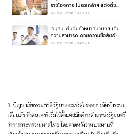
ราชโองการ โปรดเกล้าฯ แต่งตั้ง
เป็นนายกรัฐมนตรี
07 ก.ย. 2568 | 04:30 น.
'อนุทิน' ยืนยันทำหน้าที่นายกฯ เต็ม
ความสามารถ ด้วยความซื่อสัตย์-มี
คุณธรรม
07 ก.ย. 2568 | 04:57 น.
3. ปัญหาภัยธรรมชาติ รัฐบาลจะเร่งต่อยอดการจัดทำระบบ
เตือนภัย ซึ่งตนเคยริเริ่มไว้ตั้งแต่สมัยดำรงตำแหน่งรัฐมนตรี
ว่าการกระทรวงมหาดไทย โดยคาดหวังว่าหน่วยงานที่