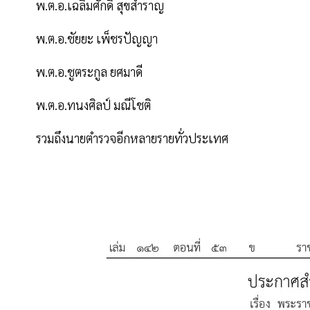
พ.ต.อ.เฉลิมศักดิ์ สุขสำราญ
พ.ต.อ.ชัยยะ เพ็ชรปัญญา
พ.ต.อ.ชูตระกูล ยศมาดี
พ.ต.อ.ทนงศิลป์ มณีโชติ
รวมถึงนายตำรวจอีกหลายรายทั่วประเทศ