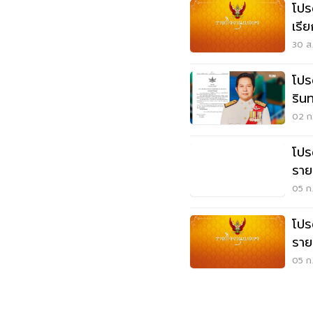
โปร
เรี
แร
30 ส.
โปร
ริน
02 ก.
โปร
ราย
05 ก.
โปร
ราย
05 ก.