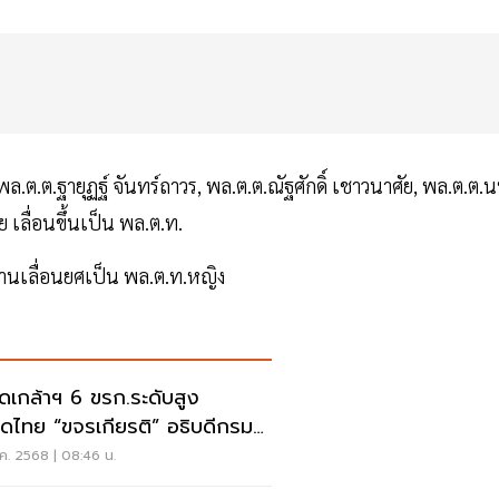
พล.ต.ต.ฐายุฏฐ์ จันทร์ถาวร, พล.ต.ต.ณัฐศักดิ์ เชาวนาศัย, พล.ต.ต.
ย เลื่อนขึ้นเป็น พล.ต.ท.
านเลื่อนยศเป็น พล.ต.ท.หญิง
ดเกล้าฯ 6 ขรก.ระดับสูง
ดไทย “ขจรเกียรติ” อธิบดีกรม
น
ค. 2568 | 08:46 น.