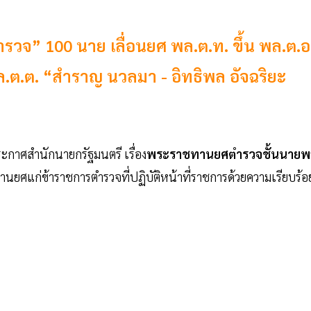
” 100 นาย เลื่อนยศ พล.ต.ท. ขึ้น พล.ต.อ
พล.ต.ต. “สำราญ นวลมา - อิทธิพล อัจฉริยะ
ระกาศสำนักนายกรัฐมนตรี เรื่อง
พระราชทานยศตำรวจชั้นนายพ
แก่ข้าราชการตำรวจที่ปฏิบัติหน้าที่ราชการด้วยความเรียบร้อ