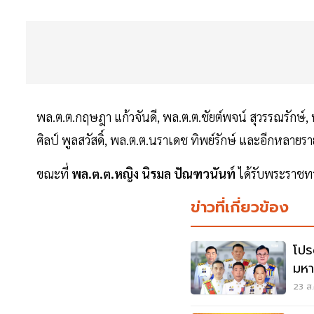
พล.ต.ต.กฤษฎา แก้วจันดี, พล.ต.ต.ชัยต์พจน์ สุวรรณรักษ์, 
ศิลป์ พูลสวัสดิ์, พล.ต.ต.นราเดช ทิพย์รักษ์ และอีกหลายรา
ขณะที่
พล.ต.ต.หญิง นิรมล ปัณฑวนันท์
ได้รับพระราชท
ข่าวที่เกี่ยวข้อง
โปร
มหา
ที่ดิ
23 ส.